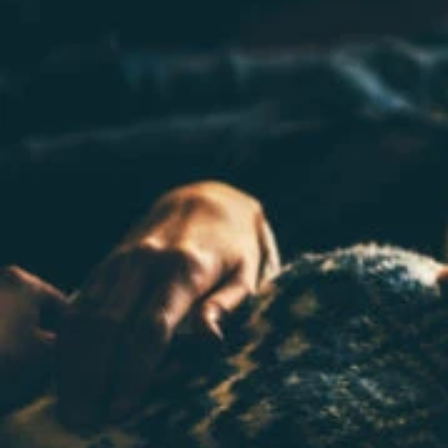
Il libro Donna di Cuori
Quanto costa Club di Più
Love Academy
Domande Frequenti
Impegno Sociale
Le nostre sedi
Facebook
YouTube
Instagram
TikTok