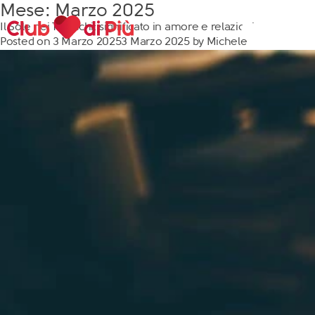
Mese:
Marzo 2025
Il Sole nei Tarocchi: significato in amore e relazioni
Posted on
3 Marzo 2025
3 Marzo 2025
by
Michele
Scopri Club di Più
Le testimonianze Club di Più
La fondatrice Valeria Pilla
Annunci Donne
Agenzia matrimoniale Club di Più
Love Notebook