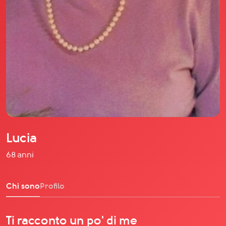
Il libro Donna di Cuori
Quanto costa Club di Più
Love Academy
Domande Frequenti
Impegno Sociale
Le nostre sedi
Facebook
YouTube
Instagram
Lucia
TikTok
68 anni
Chi sono
Profilo
Ti racconto un po' di me