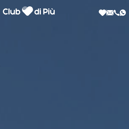
Scopri Club di Più
Le testimonianze Club di Più
La fondatrice Valeria Pilla
Annunci Donne
Agenzia matrimoniale Club di Più
Love Notebook