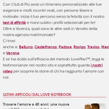
Con Club di Più avrai un itinerario personalizzato alle tue
esigenze e molti incontri reali, con persone libere e
motivate: inizia il tuo percorso verso la felicità con il nostro
test di affinità
e ricevi subito i profili selezionati per te!
Oltre a Vicenza, quali sono le altre sedi in Veneto della
nostra agenzia matrimoniale?
Ci trovi
anche a:
Belluno
,
Castelfranco
,
Padova
,
Rovigo
,
Treviso
,
Mes
e
Verona
.
E se hai dubbi sull’efficacia del metodo LovePlan™, leggi le
testimonianze nel nostro sito e soprattutto g
uarda
i nostri
video
per scoprire le storie di chi ha raggiunto l’amore con
noi.
ULTIMI ARTICOLI DAL LOVE NOTEBOOK
Trovare l’amore a 40 anni: una nuova