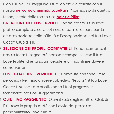
Con Club di Più raggiungi i tuoi obiettivi di felicità con il
nostro
percorso chiamato LovePlan™
composto da quattro
tappe, ideato dalla fondatrice
Valeria Pilla:
CREAZIONE DEL LOVE PROFILE
: Verrà creato il tuo love
profile completo a cura del nostro team di esperti per la
determinazione delle affinità e l’assegnazione del tuo Love
Coach Club di Più.
SELEZIONE DEI PROFILI COMPATIBILI
: Periodicamente il
nostro team ti segnalerà persone compatibili con il tuo
Love Profile, che tu potrai decidere di incontrare dove e
come vorrai.
LOVE COACHING PERIODICO
: Come sta andando il tuo
percorso? Per raggiungere l’obiettivo “felicità”, il tuo Love
Coach ti supporterà analizzando i tuoi progressi e
fornendoti preziosi suggerimenti.
OBIETTIVO RAGGIUNTO
: Oltre il 75% degli iscritti di Club di
Più trova la propria metà con l’avvio del percorso
personalizzato LovePlan™.