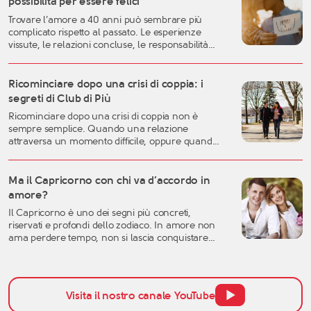
possibilità per essere felici
Trovare l’amore a 40 anni può sembrare più
complicato rispetto al passato. Le esperienze
vissute, le relazioni concluse, le responsabilità
familiari e professionali possono rendere più
difficile lasciarsi andare. Eppure, proprio questa
fase della vita può rappresentare uno dei
Ricominciare dopo una crisi di coppia: i
momenti migliori per costruire una relazione
segreti di Club di Più
autentica, consapevole e duratura. A
Ricominciare dopo una crisi di coppia non è
quarant’anni si possiedono generalmente una
sempre semplice. Quando una relazione
[…]
attraversa un momento difficile, oppure quando
una storia importante arriva alla fine, è naturale
sentirsi disorientati, fragili o incerti sul futuro. Una
crisi sentimentale può mettere in discussione
Ma il Capricorno con chi va d’accordo in
molte certezze: l’idea che avevamo dell’amore, la
amore?
fiducia nell’altra persona, ma anche la
Il Capricorno è uno dei segni più concreti,
percezione […]
riservati e profondi dello zodiaco. In amore non
ama perdere tempo, non si lascia conquistare
facilmente dalle parole e tende a valutare una
relazione con grande attenzione. Per questo,
quando si parla di affinità del Capricorno in
amore, non bisogna pensare solo all’attrazione
Visita il nostro canale YouTube
iniziale, ma anche alla […]