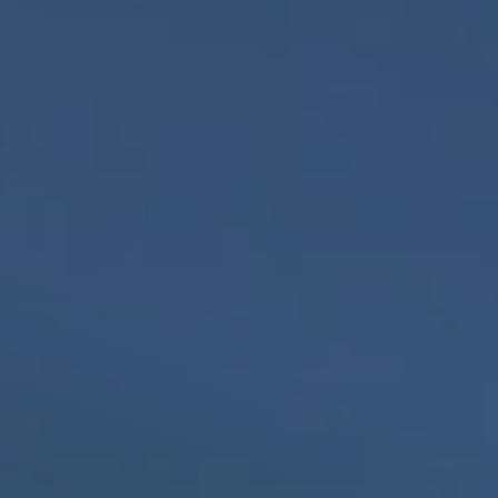
Il libro Donna di Cuori
Quanto costa Club di Più
Love Academy
Domande Frequenti
Impegno Sociale
Le nostre sedi
Facebook
YouTube
Instagram
TikTok