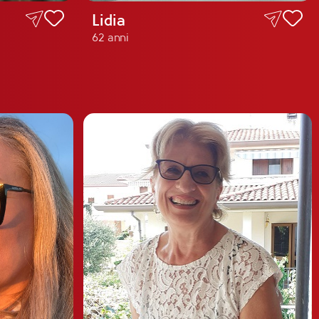
Lidia
62 anni