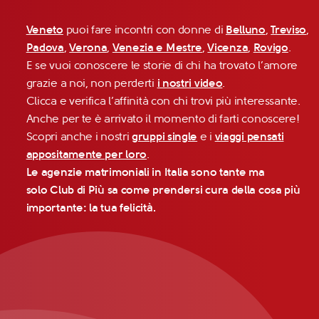
Veneto
puoi fare incontri con donne di
Belluno
,
Treviso
,
Padova
,
Verona
,
Venezia e Mestre
,
Vicenza
,
Rovigo
.
E se vuoi conoscere le storie di chi ha trovato l’amore
grazie a noi, non perderti
i nostri video
.
Clicca e verifica l’affinità con chi trovi più interessante.
Anche per te è arrivato il momento di farti conoscere!
Scopri anche i nostri
gruppi single
e i
viaggi pensati
appositamente per loro
.
Le agenzie matrimoniali in Italia sono tante ma
solo
Club di Più sa come prendersi cura
della cosa
più
importante: la tua felicità.