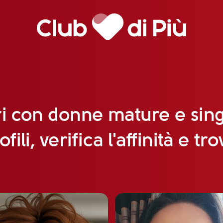
ri con donne mature e single
fili, verifica l'affinità e tro
Agenzia matrimoniale Club
Love Notebook
Il libro Donna di Cuori
di Più
Quanto costa Club di Più
Love Academy
lla
Domande Frequenti
Impegno Sociale
Le nostre sedi