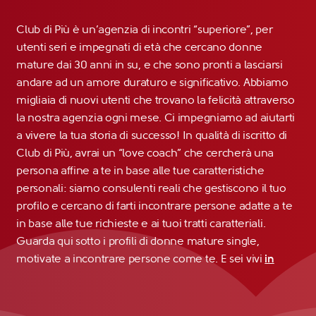
Club di Più è un’agenzia di incontri “superiore”, per
utenti seri e impegnati di età che cercano donne
mature dai 30 anni in su, e che sono pronti a lasciarsi
andare ad un amore duraturo e significativo. Abbiamo
migliaia di nuovi utenti che trovano la felicità attraverso
la nostra agenzia ogni mese. Ci impegniamo ad aiutarti
a vivere la tua storia di successo! In qualità di iscritto di
Club di Più, avrai un “love coach” che cercherà una
persona affine a te in base alle tue caratteristiche
personali: siamo consulenti reali che gestiscono il tuo
profilo e cercano di farti incontrare persone adatte a te
in base alle tue richieste e ai tuoi tratti caratteriali.
Guarda qui sotto i profili di donne mature single,
motivate a incontrare persone come te. E sei vivi
in