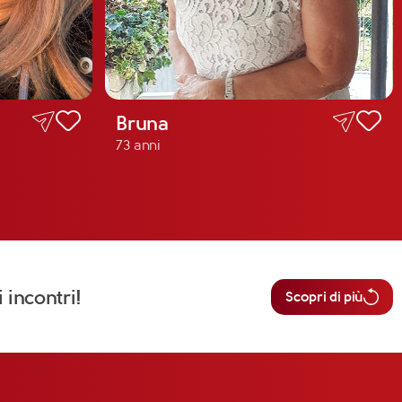
Bruna
73 anni
 incontri!
Scopri di più