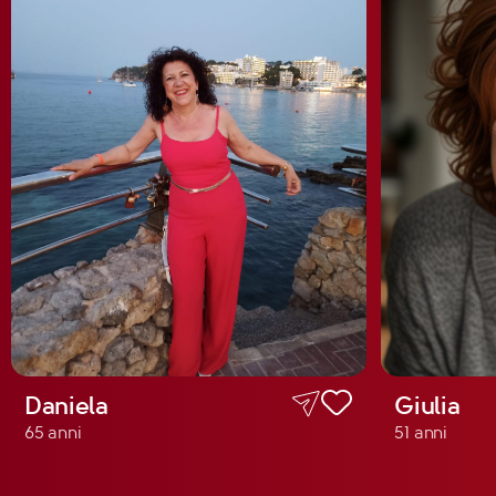
Annunci Donne
Daniela
Giulia
65 anni
51 anni