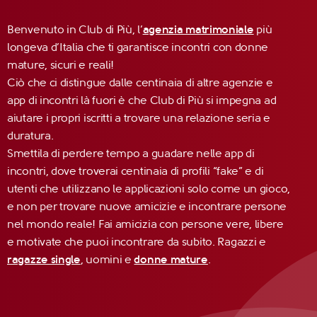
Benvenuto in Club di Più, l’
agenzia matrimoniale
più
longeva d’Italia che ti garantisce incontri con donne
mature, sicuri e reali!
Ciò che ci distingue dalle centinaia di altre agenzie e
app di incontri là fuori è che Club di Più si impegna ad
aiutare i propri iscritti a trovare una relazione seria e
duratura.
Smettila di perdere tempo a guadare nelle app di
incontri, dove troverai centinaia di profili “fake” e di
utenti che utilizzano le applicazioni solo come un gioco,
e non per trovare nuove amicizie e incontrare persone
nel mondo reale! Fai amicizia con persone vere, libere
e motivate che puoi incontrare da subito. Ragazzi e
ragazze single
, uomini e
donne mature
.