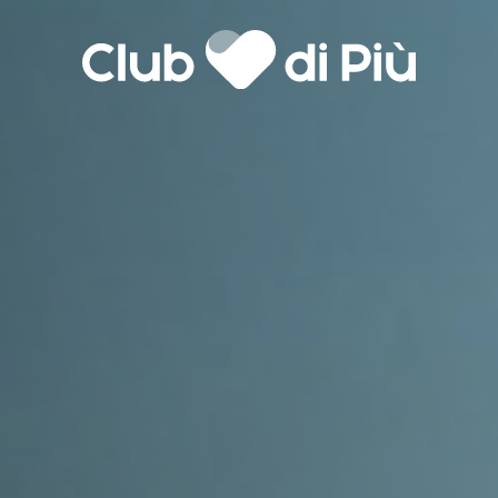
Agenzia matrimoniale Club
Love Notebook
Il libro Donna di Cuori
di Più
Quanto costa Club di Più
Love Academy
lla
Domande Frequenti
Impegno Sociale
Le nostre sedi