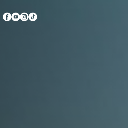
Scopri Club di Più
Le testimonianze Club 
La fondatrice Valeria Pi