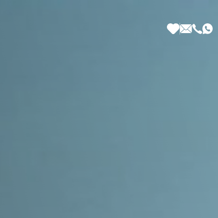
 di Più