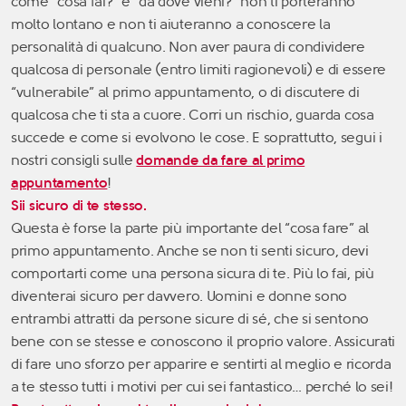
come “cosa fai?” e “da dove vieni?” non ti porteranno
molto lontano e non ti aiuteranno a conoscere la
personalità di qualcuno. Non aver paura di condividere
qualcosa di personale (entro limiti ragionevoli) e di essere
“vulnerabile” al primo appuntamento, o di discutere di
qualcosa che ti sta a cuore. Corri un rischio, guarda cosa
succede e come si evolvono le cose. E soprattutto, segui i
nostri consigli sulle
domande da fare al primo
appuntamento
!
Sii sicuro di te stesso.
Questa è forse la parte più importante del “cosa fare” al
primo appuntamento. Anche se non ti senti sicuro, devi
comportarti come una persona sicura di te. Più lo fai, più
diventerai sicuro per davvero. Uomini e donne sono
entrambi attratti da persone sicure di sé, che si sentono
bene con se stesse e conoscono il proprio valore. Assicurati
di fare uno sforzo per apparire e sentirti al meglio e ricorda
a te stesso tutti i motivi per cui sei fantastico… perché lo sei!