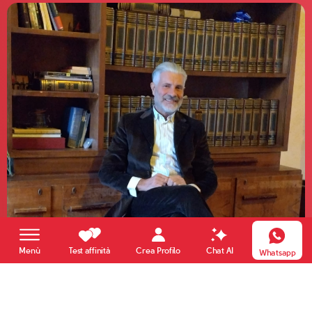
Crea Profilo
Menù
Test affinità
Chat AI
Whatsapp