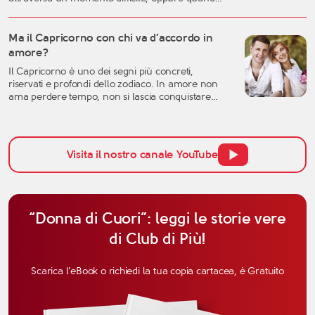
una storia importante arriva alla fine, è naturale
sentirsi disorientati, fragili o incerti sul futuro. Una
crisi sentimentale può mettere in discussione
Ma il Capricorno con chi va d’accordo in
molte certezze: l’idea che avevamo dell’amore, la
amore?
fiducia nell’altra persona, ma anche la
Il Capricorno è uno dei segni più concreti,
percezione […]
riservati e profondi dello zodiaco. In amore non
ama perdere tempo, non si lascia conquistare
facilmente dalle parole e tende a valutare una
relazione con grande attenzione. Per questo,
quando si parla di affinità del Capricorno in
amore, non bisogna pensare solo all’attrazione
Visita il nostro canale YouTube
iniziale, ma anche alla […]
“Donna di Cuori”: leggi le storie vere
di Club di Più!
Scarica l’eBook o richiedi la tua copia cartacea, è Gratuito