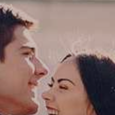
Il libro Donna di Cuori
Quanto costa Club di Più
Love Academy
Domande Frequenti
Impegno Sociale
Le nostre sedi
Facebook
YouTube
Instagram
TikTok