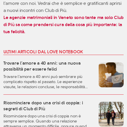
l’amore con noi. Vedrai che è semplice e gratificanti aprirsi
a nuovi incontri con Club di Più.
Le agenzie matrimoniali in Veneto sono tante ma solo
Club
di Più sa come prendersi cura
della cosa
più importante: la
tua felicità.
ULTIMI ARTICOLI DAL LOVE NOTEBOOK
Trovare l’amore a 40 anni: una nuova
possibilità per essere felici
Trovare l’amore a 40 anni può sembrare più
complicato rispetto al passato. Le esperienze
vissute, le relazioni concluse, le responsabilità
familiari e professionali possono rendere più
difficile lasciarsi andare. Eppure, proprio questa
fase della vita può rappresentare uno dei
Ricominciare dopo una crisi di coppia: i
momenti migliori per costruire una relazione
segreti di Club di Più
autentica, consapevole e duratura. A
Ricominciare dopo una crisi di coppia non è
quarant’anni si possiedono generalmente una
sempre semplice. Quando una relazione
[…]
attraversa un momento difficile, oppure quando