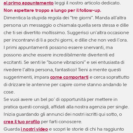
al primo appuntamento
leggi il nostro articolo dedicato.
Non aspettare troppo a lungo per il follow-up.
Dimentica la stupida regola dei “tre giorni”. Manda all’altra
persona un messaggio o chiamala quella sera stessa e dille
che ti sei divertito moltissimo. Suggerisci un’altra occasione
per incontrarvi di lì a pochi giorni, e dille che non vedi l’ora.
I primi appuntamenti possono essere snervanti, ma
possono anche essere incredibilmente divertenti ed
eccitanti. Se senti le “buone vibrazioni” e sei entusiasta di
rivedere l’altra persona, fantastico! Tieni a mente questi
suggerimenti, impara
come comportarti
e cerca soprattutto
di drizzare le antenne per capire come stanno andando le
cose.
Se vuoi avere un bel po’ di opportunità per mettere in
pratica questi consigli, affidati alla nostra agenzia per single.
Inizia guardando gli annunci dei nostri iscritti qui sotto, o
crea il tuo profilo
per farti conoscere.
Guarda
i nostri video
e scopri le storie di chi ha raggiunto