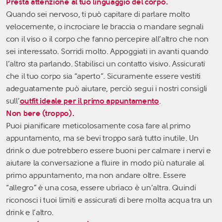
Presta attenzione al tuo linguaggio del corpo.
Quando sei nervoso, ti può capitare di parlare molto
velocemente, o incrociare le braccia o mandare segnali
con il viso o il corpo che fanno percepire all’altro che non
sei interessato. Sorridi molto. Appoggiati in avanti quando
l’altro sta parlando. Stabilisci un contatto visivo. Assicurati
che il tuo corpo sia “aperto”. Sicuramente essere vestiti
adeguatamente può aiutare, perciò segui i nostri consigli
sull’
outfit ideale per il primo appuntamento
.
Non bere (troppo).
Puoi pianificare meticolosamente cosa fare al primo
appuntamento, ma se bevi troppo sarà tutto inutile. Un
drink o due potrebbero essere buoni per calmare i nervi e
aiutare la conversazione a fluire in modo più naturale al
primo appuntamento, ma non andare oltre. Essere
“allegro” è una cosa, essere ubriaco è un’altra. Quindi
riconosci i tuoi limiti e assicurati di bere molta acqua tra un
drink e l’altro.