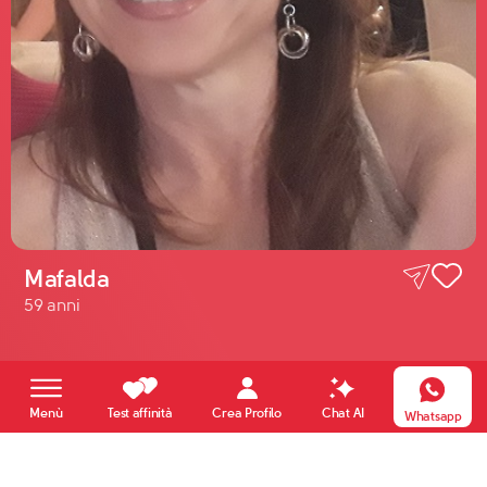
Mafalda
59 anni
Crea Profilo
Menù
Test affinità
Chat AI
Whatsapp