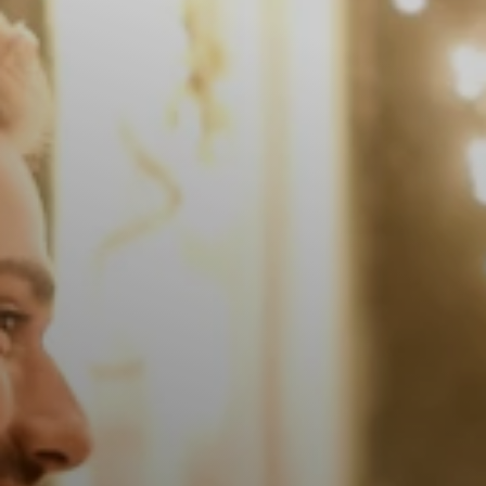
Il libro Donna di Cuori
Quanto costa Club di Più
Love Academy
Domande Frequenti
Impegno Sociale
Le nostre sedi
Facebook
YouTube
Instagram
TikTok