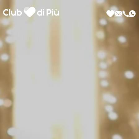
Scopri Club di Più
Le testimonianze Club di Più
La fondatrice Valeria Pilla
Annunci Donne
Agenzia matrimoniale Club di Più
Love Notebook