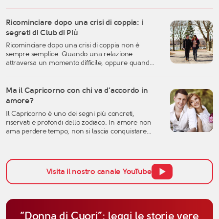
familiari e professionali possono rendere più
difficile lasciarsi andare. Eppure, proprio questa
fase della vita può rappresentare uno dei
Ricominciare dopo una crisi di coppia: i
momenti migliori per costruire una relazione
segreti di Club di Più
autentica, consapevole e duratura. A
Ricominciare dopo una crisi di coppia non è
quarant’anni si possiedono generalmente una
sempre semplice. Quando una relazione
[…]
attraversa un momento difficile, oppure quando
una storia importante arriva alla fine, è naturale
sentirsi disorientati, fragili o incerti sul futuro. Una
crisi sentimentale può mettere in discussione
Ma il Capricorno con chi va d’accordo in
molte certezze: l’idea che avevamo dell’amore, la
amore?
fiducia nell’altra persona, ma anche la
Il Capricorno è uno dei segni più concreti,
percezione […]
riservati e profondi dello zodiaco. In amore non
ama perdere tempo, non si lascia conquistare
facilmente dalle parole e tende a valutare una
relazione con grande attenzione. Per questo,
quando si parla di affinità del Capricorno in
amore, non bisogna pensare solo all’attrazione
Visita il nostro canale YouTube
iniziale, ma anche alla […]
“Donna di Cuori”: leggi le storie vere