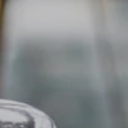
Il libro Donna di Cuori
Quanto costa Club di Più
Love Academy
Domande Frequenti
Impegno Sociale
Le nostre sedi
Facebook
YouTube
Instagram
TikTok