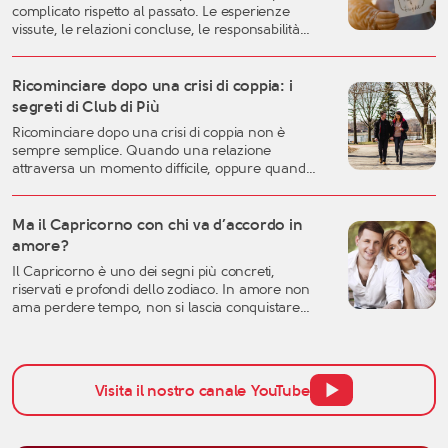
complicato rispetto al passato. Le esperienze
vissute, le relazioni concluse, le responsabilità
familiari e professionali possono rendere più
difficile lasciarsi andare. Eppure, proprio questa
fase della vita può rappresentare uno dei
Ricominciare dopo una crisi di coppia: i
momenti migliori per costruire una relazione
segreti di Club di Più
autentica, consapevole e duratura. A
Ricominciare dopo una crisi di coppia non è
quarant’anni si possiedono generalmente una
sempre semplice. Quando una relazione
[…]
attraversa un momento difficile, oppure quando
una storia importante arriva alla fine, è naturale
sentirsi disorientati, fragili o incerti sul futuro. Una
crisi sentimentale può mettere in discussione
Ma il Capricorno con chi va d’accordo in
molte certezze: l’idea che avevamo dell’amore, la
amore?
fiducia nell’altra persona, ma anche la
Il Capricorno è uno dei segni più concreti,
percezione […]
riservati e profondi dello zodiaco. In amore non
ama perdere tempo, non si lascia conquistare
facilmente dalle parole e tende a valutare una
relazione con grande attenzione. Per questo,
quando si parla di affinità del Capricorno in
amore, non bisogna pensare solo all’attrazione
Visita il nostro canale YouTube
iniziale, ma anche alla […]