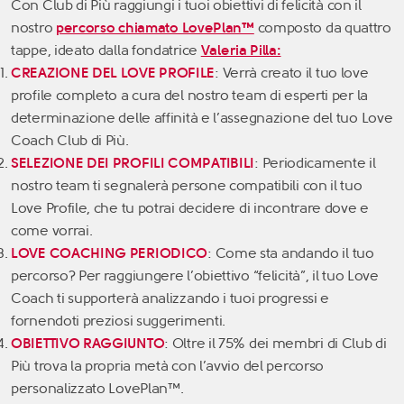
Con Club di Più raggiungi i tuoi obiettivi di felicità con il
nostro
percorso chiamato LovePlan™
composto da quattro
tappe, ideato dalla fondatrice
Valeria Pilla:
CREAZIONE DEL LOVE PROFILE
: Verrà creato il tuo love
profile completo a cura del nostro team di esperti per la
determinazione delle affinità e l’assegnazione del tuo Love
Coach Club di Più.
SELEZIONE DEI PROFILI COMPATIBILI
: Periodicamente il
nostro team ti segnalerà persone compatibili con il tuo
Love Profile, che tu potrai decidere di incontrare dove e
come vorrai.
LOVE COACHING PERIODICO
: Come sta andando il tuo
percorso? Per raggiungere l’obiettivo “felicità”, il tuo Love
Coach ti supporterà analizzando i tuoi progressi e
fornendoti preziosi suggerimenti.
OBIETTIVO RAGGIUNTO
: Oltre il 75% dei membri di Club di
Più trova la propria metà con l’avvio del percorso
personalizzato LovePlan™.