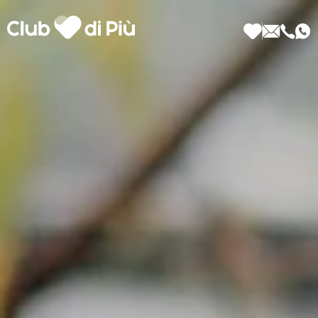
Scopri Club di Più
Le testimonianze Club di Più
La fondatrice Valeria Pilla
Annunci Donne
Agenzia matrimoniale Club di Più
Love Notebook