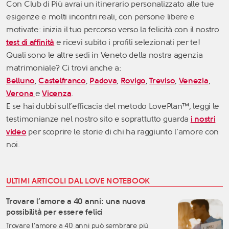
Con Club di Più avrai un itinerario personalizzato alle tue
esigenze e molti incontri reali, con persone libere e
motivate: inizia il tuo percorso verso la felicità con il nostro
test di affinità
e ricevi subito i profili selezionati per te!
Quali sono le altre sedi in Veneto della nostra agenzia
matrimoniale? Ci trovi anche a:
Belluno
,
Castelfranco
,
Padova
,
Rovigo
,
Treviso
,
Venezia
,
Verona
e
Vicenza
.
E se hai dubbi sull’efficacia del metodo LovePlan™, leggi le
testimonianze nel nostro sito e soprattutto g
uarda
i nostri
video
per scoprire le storie di chi ha raggiunto l’amore con
noi.
ULTIMI ARTICOLI DAL LOVE NOTEBOOK
Trovare l’amore a 40 anni: una nuova
possibilità per essere felici
Trovare l’amore a 40 anni può sembrare più