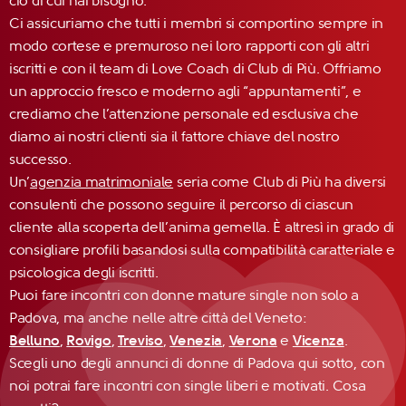
ciò di cui hai bisogno.
Ci assicuriamo che tutti i membri si comportino sempre in
modo cortese e premuroso nei loro rapporti con gli altri
iscritti e con il team di Love Coach di Club di Più. Offriamo
un approccio fresco e moderno agli “appuntamenti”, e
crediamo che l’attenzione personale ed esclusiva che
diamo ai nostri clienti sia il fattore chiave del nostro
successo.
Un’
agenzia matrimoniale
seria come Club di Più ha diversi
consulenti che possono seguire il percorso di ciascun
cliente alla scoperta dell’anima gemella. È altresì in grado di
consigliare profili basandosi sulla compatibilità caratteriale e
psicologica degli iscritti.
Puoi fare incontri con donne mature single non solo a
Padova, ma anche nelle altre città del Veneto:
Belluno
,
Rovigo
,
Treviso
,
Venezia
,
Verona
e
Vicenza
.
Scegli uno degli annunci di donne di Padova qui sotto, con
noi potrai fare incontri con single liberi e motivati. Cosa