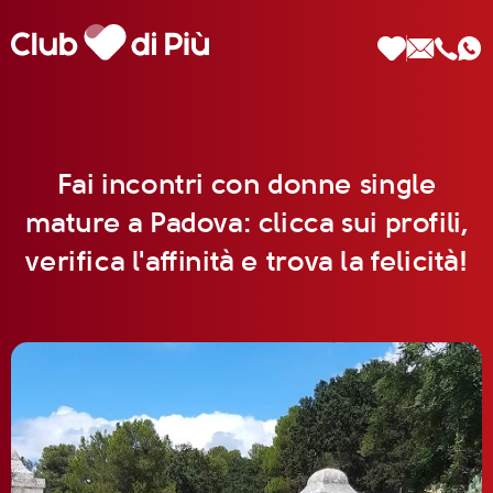
Fai incontri con donne single
mature a Padova: clicca sui profili,
Scopri Club di Più
verifica l'affinità e trova la felicità!
Le testimonianze Club di Più
La fondatrice Valeria Pilla
Annunci Donne
Agenzia matrimoniale Club di Più
Love Notebook