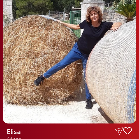
Il libro Donna di Cuori
Quanto costa Club di Più
Love Academy
Domande Frequenti
Impegno Sociale
Le nostre sedi
Facebook
YouTube
Instagram
TikTok
Elisa