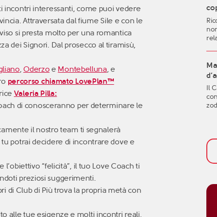
vit
cop
ti incontri interessanti, come puoi vedere
mig
Provincia. Attraversata dal fiume Sile e con le
Ric
aut
non
qua
reviso si presta molto per una romantica
rel
gen
zza dei Signori. Dal prosecco al tiramisù,
dif
imp
sent
Ma 
liano
,
Oderzo
e
Montebelluna
, e
fut
d’
tro
percorso chiamato LovePlan™
met
Il 
l’i
rice
Valeria Pilla:
con
nel
 coach di conosceranno per determinare le
zod
per
tem
fac
icamente il nostro team ti segnalerà
val
att
 tu potrai decidere di incontrare dove e
aff
bis
 l’obiettivo “felicità”, il tuo Love Coach ti
ini
ndoti preziosi suggerimenti.
ri di Club di Più trova la propria metà con
o alle tue esigenze e molti incontri reali,