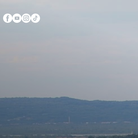
Scopri Club di Più
Le testimonianze Club 
La fondatrice Valeria Pi