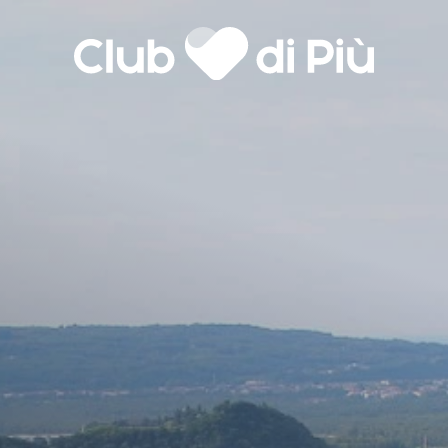
Agenzia matrimoniale Club
Love Notebook
Il libro Donna di Cuori
di Più
Quanto costa Club di Più
Love Academy
lla
Domande Frequenti
Impegno Sociale
Le nostre sedi