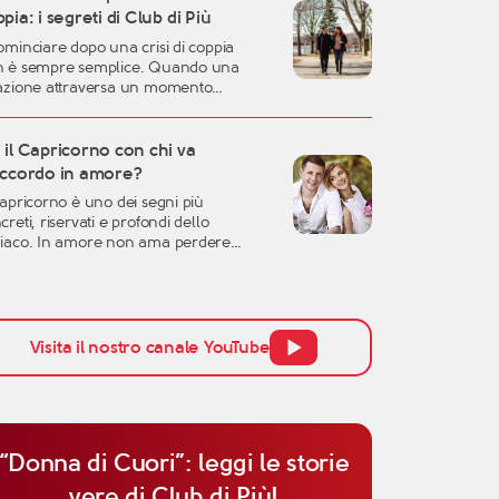
a può rappresentare uno dei momenti
pia: i segreti di Club di Più
liori per costruire una relazione
ominciare dopo una crisi di coppia
entica, consapevole e duratura. A
 è sempre semplice. Quando una
rant’anni si possiedono
azione attraversa un momento
eralmente una […]
ficile, oppure quando una storia
ortante arriva alla fine, è naturale
irsi disorientati, fragili o incerti sul
il Capricorno con chi va
uro. Una crisi sentimentale può
accordo in amore?
tere in discussione molte certezze:
Capricorno è uno dei segni più
dea che avevamo dell’amore, la fiducia
creti, riservati e profondi dello
l’altra persona, ma anche la
iaco. In amore non ama perdere
cezione […]
po, non si lascia conquistare
ilmente dalle parole e tende a
utare una relazione con grande
enzione. Per questo, quando si parla di
inità del Capricorno in amore, non
Visita il nostro canale YouTube
ogna pensare solo all’attrazione
ziale, ma anche alla […]
“Donna di Cuori”: leggi le storie
vere di Club di Più!