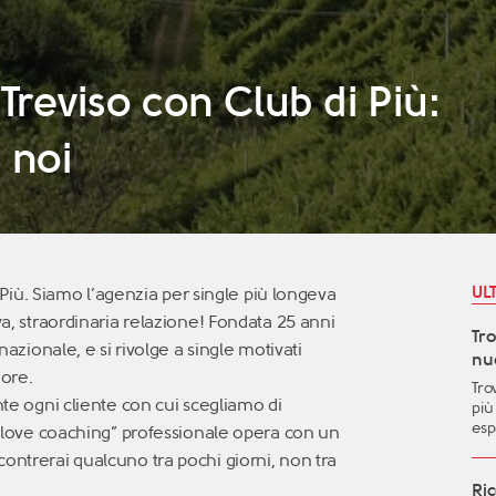
 Treviso con Club di Più:
n noi
UL
di Più. Siamo l’agenzia per single più longeva
va, straordinaria relazione! Fondata 25 anni
Tr
nazionale, e si rivolge a single motivati
nuo
ore.
Tro
nte ogni cliente con cui scegliamo di
più
esp
i “love coaching” professionale opera con un
le 
ontrerai qualcuno tra pochi giorni, non tra
pos
and
Ric