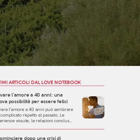
TIMI ARTICOLI DAL LOVE NOTEBOOK
ovare l’amore a 40 anni: una
va possibilità per essere felici
vare l’amore a 40 anni può sembrare
 complicato rispetto al passato. Le
erienze vissute, le relazioni concluse,
responsabilità familiari e professionali
sono rendere più difficile lasciarsi
are. Eppure, proprio questa fase della
ominciare dopo una crisi di