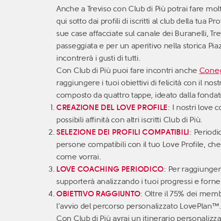
Anche a Treviso con Club di Più potrai fare mol
qui sotto dai profili di iscritti al club della tua 
sue case affacciate sul canale dei Buranelli, T
passeggiata e per un aperitivo nella storica Pia
incontrerà i gusti di tutti.
Con Club di Più puoi fare incontri anche
Coneg
raggiungere i tuoi obiettivi di felicità con il nos
composto da quattro tappe, ideato dalla fondat
CREAZIONE DEL LOVE PROFILE
: I nostri love
possibili affinità con altri iscritti Club di Più.
SELEZIONE DEI PROFILI COMPATIBILI
: Period
persone compatibili con il tuo Love Profile, che
come vorrai.
LOVE COACHING PERIODICO
: Per raggiungere
supporterà analizzando i tuoi progressi e forne
OBIETTIVO RAGGIUNTO
: Oltre il 75% dei memb
l’avvio del percorso personalizzato LovePlan™.
Con Club di Più avrai un itinerario personalizzat