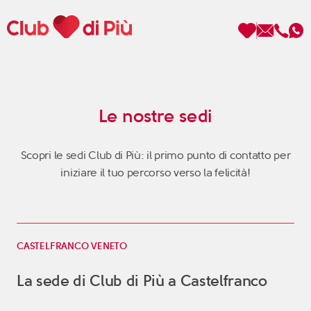
Le nostre sedi
Scopri Club di Più
Scopri le sedi Club di Più: il primo punto di contatto per
iniziare il tuo percorso verso la felicità!
Le testimonianze Club di Più
La fondatrice Valeria Pilla
Annunci Donne
CASTELFRANCO VENETO
La sede di Club di Più a Castelfranco
Agenzia matrimoniale Club di Più
Love Notebook