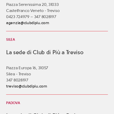
Il libro Donna di Cuori
Piazza Serenissima 20, 31033
Quanto costa Club di Più
Castelfranco Veneto - Treviso
Love Academy
0423 724979 – 347 8028197
Domande Frequenti
agenzia@clubdipiu.com
Impegno Sociale
Le nostre sedi
SILEA
Facebook
La sede di Club di Più a Treviso
YouTube
Piazza Europa 16, 31057
Instagram
Silea - Treviso
TikTok
347 8028197
treviso@clubdipiu.com
PADOVA