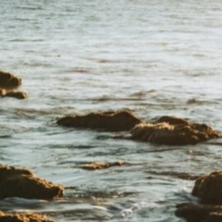
Il libro Donna di Cuori
Quanto costa Club di Più
Love Academy
Domande Frequenti
Impegno Sociale
Le nostre sedi
Facebook
YouTube
Instagram
TikTok