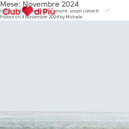
Mese:
Novembre 2024
Il significato di alchimia in amore: scopri come trovarla
Posted on
4 Novembre 2024
by
Michele
Scopri Club di Più
Le testimonianze Club di Più
La fondatrice Valeria Pilla
Annunci Donne
Agenzia matrimoniale Club di Più
Love Notebook