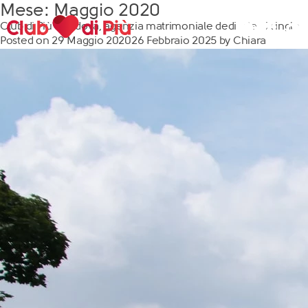
Mese:
Maggio 2020
Club di Più a Padova, agenzia matrimoniale dedicata ai single
Posted on
29 Maggio 2020
26 Febbraio 2025
by
Chiara
Scopri Club di Più
Le testimonianze Club di Più
La fondatrice Valeria Pilla
Annunci Donne
Agenzia matrimoniale Club di Più
Love Notebook