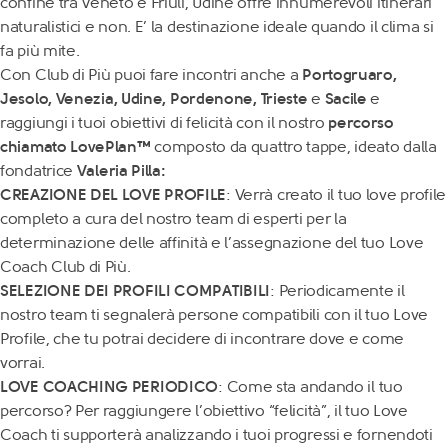
confine tra Veneto e Friuli, Udine offre innumerevoli itinerari
naturalistici e non. E’ la destinazione ideale quando il clima si
fa più mite.
Con Club di Più puoi fare incontri anche a
Portogruaro
,
Jesolo
,
Venezia
, Udine,
Pordenone
,
Trieste
e
Sacile
e
raggiungi i tuoi obiettivi di felicità con il nostro
percorso
chiamato LovePlan™
composto da quattro tappe, ideato dalla
fondatrice
Valeria Pilla:
CREAZIONE DEL LOVE PROFILE
: Verrà creato il tuo love profile
completo a cura del nostro team di esperti per la
determinazione delle affinità e l’assegnazione del tuo Love
Coach Club di Più.
SELEZIONE DEI PROFILI COMPATIBILI
: Periodicamente il
nostro team ti segnalerà persone compatibili con il tuo Love
Profile, che tu potrai decidere di incontrare dove e come
vorrai.
LOVE COACHING PERIODICO
: Come sta andando il tuo
percorso? Per raggiungere l’obiettivo “felicità”, il tuo Love
Coach ti supporterà analizzando i tuoi progressi e fornendoti