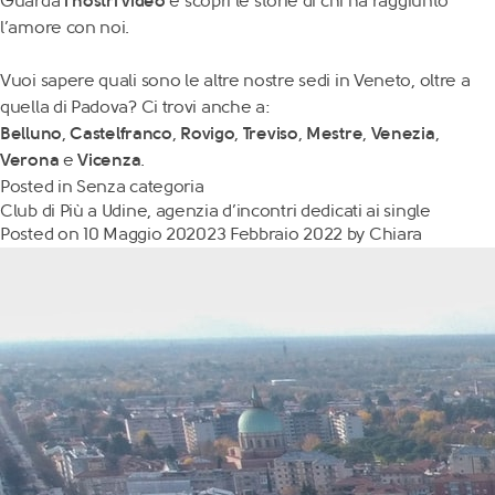
Guarda
i nostri video
e scopri le storie di chi ha raggiunto
l’amore con noi.
Vuoi sapere quali sono le altre nostre sedi in Veneto, oltre a
quella di Padova? Ci trovi anche a:
Belluno
,
Castelfranco
,
Rovigo
,
Treviso
,
Mestre
,
Venezia
,
Verona
e
Vicenza
.
Posted in
Senza categoria
Club di Più a Udine, agenzia d’incontri dedicati ai single
Posted on
10 Maggio 2020
23 Febbraio 2022
by
Chiara