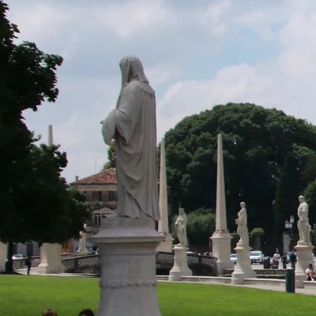
Il libro Donna di Cuori
Quanto costa Club di Più
Love Academy
Domande Frequenti
Impegno Sociale
Le nostre sedi
Facebook
YouTube
Instagram
TikTok