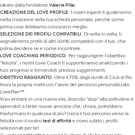
ideato dalla fondatrice
Valeria Pilla:
CREAZIONE DEL LOVE PROFILE
: I nostri esperti ti guideranno
nella creazione della tua scheda personale, perché come
prima cosa dobbiamo conoscerci meglio.
SELEZIONE DEI PROFILI COMPATIBILI
: Di volta in volta, ti
segnaleremo profili di altri iscritti compatibili con il tuo, che
potrai decidere se e come incontrare.
LOVE COACHING PERIODICO
: Per raggiungere l’obiettivo
“felicità”, i nostri Love Coach ti supporteranno analizzando i
tuoi progressi e fornendoti preziosi suggerimenti.
OBIETTIVO RAGGIUNTO
: Oltre il 75% degli iscritti di Club di Più
trova la propria metà con l’avvio del percorso personalizzato
LovePlan™.
Vuoi entrare in una nuova vita, dicendo “stop” alla solitudine e
aprendoti a tante nuove amicizie che, chissà, potrebbero
trasformarsi in qualcosa di più? Inizia il tuo percorso verso la
felicità con il nostro
test di affinità
e ricevi subito i profili
selezionati per te!