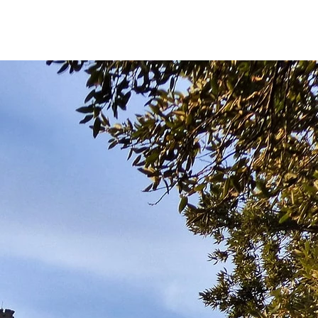
 di Più