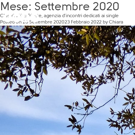
Mese:
Settembre 2020
Club di Più a Trieste, agenzia d’incontri dedicati ai single
Posted on
26 Settembre 2020
23 Febbraio 2022
by
Chiara
Scopri Club di Più
Le testimonianze Club 
La fondatrice Valeria Pi