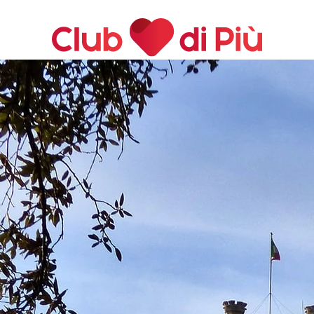
Agenzia matrimoniale Club
Love Notebook
Il libro Donna di Cuori
di Più
Quanto costa Club di Più
Love Academy
lla
Domande Frequenti
Impegno Sociale
Le nostre sedi