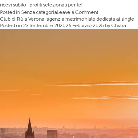
ricevi subito i profili selezionati per te!
Posted in
Senza categoria
Leave a Comment
Club di Più a Verona, agenzia matrimoniale dedicata ai single
Posted on
23 Settembre 2020
26 Febbraio 2025
by
Chiara