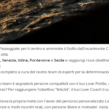
. Passeggiate per il centro e ammirate il Golfo dall’incantevole 
città.
o
,
Venezia
,
Udine
,
Pordenone
e
Sacile
e raggiungi i tuoi obiettivi
:
ile completo a cura del nostro team di esperti per la determinazi
o team ti segnalerà persone compatibili con il tuo Love Profile,
o? Per raggiungere l’obiettivo “felicità”, il tuo Love Coach ti s
ù trova la propria metà con l’avvio del percorso personalizzato 
genze e molti
incontri reali, con persone libere e motivate: inizia 