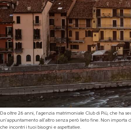
Da oltre 26 anni, l’agenzia matrimoniale Club di Più, che ha sede
un’appuntamento all’altro senza però lieto fine. Non importa ch
che incontri i tuoi bisogni e aspettative.