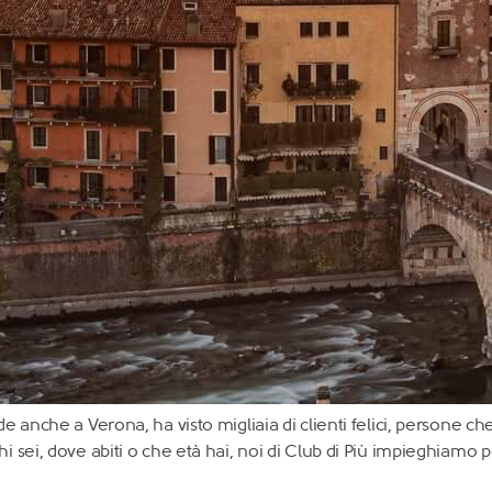
 anche a Verona, ha visto migliaia di clienti felici, persone che
i sei, dove abiti o che età hai, noi di Club di Più impieghiamo