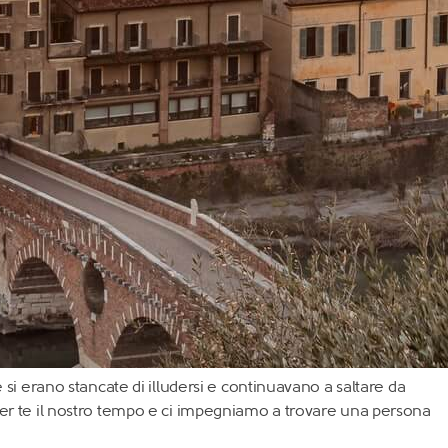
 si erano stancate di illudersi e continuavano a saltare da
 per te il nostro tempo e ci impegniamo a trovare una persona