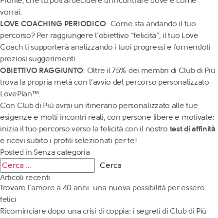
Profile, che tu potrai decidere di incontrare dove e come
vorrai.
LOVE COACHING PERIODICO
: Come sta andando il tuo
percorso? Per raggiungere l’obiettivo “felicità”, il tuo Love
Coach ti supporterà analizzando i tuoi progressi e fornendoti
preziosi suggerimenti.
OBIETTIVO RAGGIUNTO
: Oltre il 75% dei membri di Club di Più
trova la propria metà con l’avvio del percorso personalizzato
LovePlan™.
Con Club di Più avrai un itinerario personalizzato alle tue
esigenze e molti
incontri reali, con persone libere e motivate:
inizia il tuo percorso verso la felicità con il nostro
test di affinità
e ricevi subito i profili selezionati per te!
Posted in
Senza categoria
Articoli recenti
Trovare l’amore a 40 anni: una nuova possibilità per essere
felici
Ricominciare dopo una crisi di coppia: i segreti di Club di Più