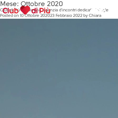
Mese:
Ottobre 2020
Club di Più a Ravenna, agenzia d’incontri dedicati ai single
Posted on
10 Ottobre 2020
23 Febbraio 2022
by
Chiara
Scopri Club di Più
Le testimonianze Club di Più
La fondatrice Valeria Pilla
Annunci Donne
Agenzia matrimoniale Club di Più
Love Notebook