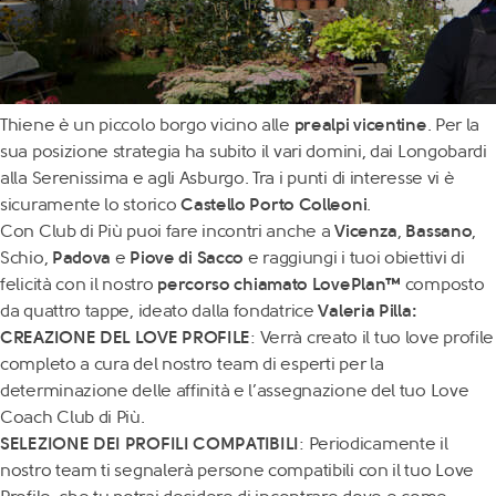
Thiene è un piccolo borgo vicino alle
prealpi vicentine
. Per la
sua posizione strategia ha subito il vari domini, dai Longobardi
alla Serenissima e agli Asburgo. Tra i punti di interesse vi è
sicuramente lo storico
Castello Porto Colleoni
.
Con Club di Più puoi fare incontri anche a
Vicenza
,
Bassano
,
Schio,
Padova
e
Piove di Sacco
e raggiungi i tuoi obiettivi di
felicità con il nostro
percorso chiamato LovePlan™
composto
da quattro tappe, ideato dalla fondatrice
Valeria Pilla:
CREAZIONE DEL LOVE PROFILE
: Verrà creato il tuo love profile
completo a cura del nostro team di esperti per la
determinazione delle affinità e l’assegnazione del tuo Love
Coach Club di Più.
SELEZIONE DEI PROFILI COMPATIBILI
: Periodicamente il
nostro team ti segnalerà persone compatibili con il tuo Love