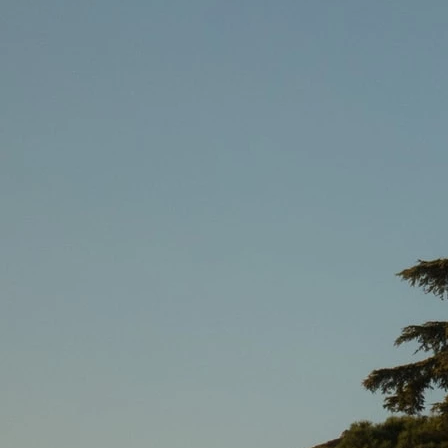
Il libro Donna di Cuori
Quanto costa Club di Più
Love Academy
Domande Frequenti
Impegno Sociale
Le nostre sedi
Facebook
YouTube
Instagram
TikTok