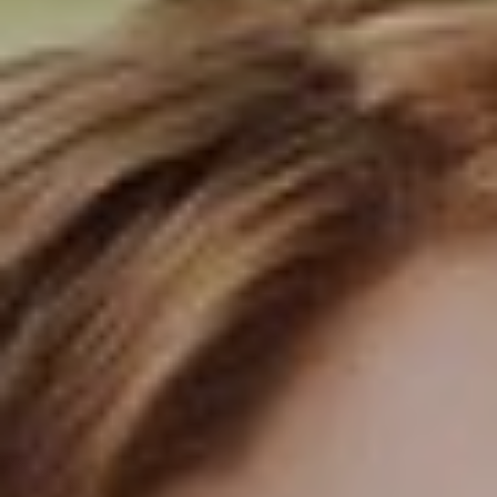
Il libro Donna di Cuori
Quanto costa Club di Più
Love Academy
Domande Frequenti
Impegno Sociale
Le nostre sedi
Facebook
YouTube
Instagram
TikTok