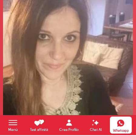
Crea Profilo
Menù
Test affinità
Chat AI
Whatsapp