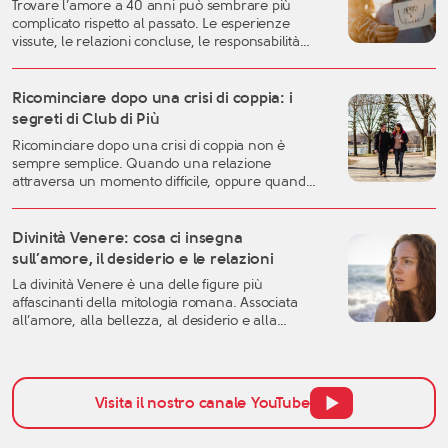
Trovare l’amore a 40 anni può sembrare più
complicato rispetto al passato. Le esperienze
vissute, le relazioni concluse, le responsabilità
familiari e professionali possono rendere più
difficile lasciarsi andare. Eppure, proprio questa
fase della vita può rappresentare uno dei
Ricominciare dopo una crisi di coppia: i
momenti migliori per costruire una relazione
segreti di Club di Più
autentica, consapevole e duratura. A
Ricominciare dopo una crisi di coppia non è
quarant’anni si possiedono generalmente una
sempre semplice. Quando una relazione
[…]
attraversa un momento difficile, oppure quando
una storia importante arriva alla fine, è naturale
sentirsi disorientati, fragili o incerti sul futuro. Una
crisi sentimentale può mettere in discussione
Divinità Venere: cosa ci insegna
molte certezze: l’idea che avevamo dell’amore, la
sull’amore, il desiderio e le relazioni
fiducia nell’altra persona, ma anche la
La divinità Venere è una delle figure più
percezione […]
affascinanti della mitologia romana. Associata
all’amore, alla bellezza, al desiderio e alla
fertilità, Venere non rappresenta soltanto l’ideale
estetico femminile, ma anche una forza
profonda, capace di muovere le persone,
orientare le scelte e trasformare i legami. Parlare
Visita il nostro canale YouTube
oggi della divinità Venere significa quindi riflettere
su un […]