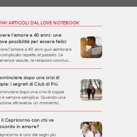
TIMI ARTICOLI DAL LOVE NOTEBOOK
ovare l’amore a 40 anni: una
va possibilità per essere felici
vare l’amore a 40 anni può sembrare
 complicato rispetto al passato. Le
erienze vissute, le relazioni concluse,
responsabilità familiari e professionali
sono rendere più difficile lasciarsi
are. Eppure, proprio questa fase della
ominciare dopo una crisi di
a può rappresentare uno dei momenti
pia: i segreti di Club di Più
liori per costruire una relazione
ominciare dopo una crisi di coppia
entica, consapevole e duratura. A
 è sempre semplice. Quando una
rant’anni si possiedono
azione attraversa un momento
eralmente una […]
ficile, oppure quando una storia
ortante arriva alla fine, è naturale
irsi disorientati, fragili o incerti sul
il Capricorno con chi va
uro. Una crisi sentimentale può
accordo in amore?
tere in discussione molte certezze:
Capricorno è uno dei segni più
dea che avevamo dell’amore, la fiducia