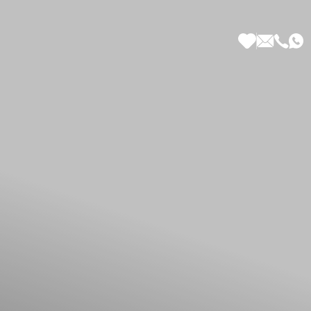
 di Più