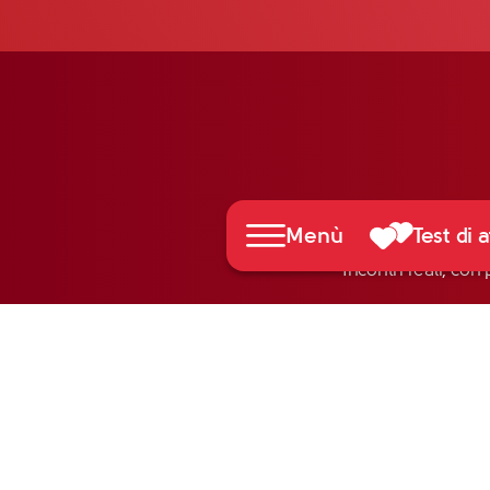
Menù
Test di a
Incontri reali, con 