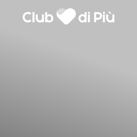
Agenzia matrimoniale Club
Love Notebook
Il libro Donna di Cuori
di Più
Quanto costa Club di Più
Love Academy
lla
Domande Frequenti
Impegno Sociale
Le nostre sedi