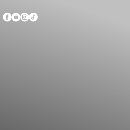
Scopri Club di Più
Le testimonianze Club 
La fondatrice Valeria Pi