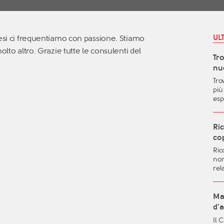
UL
mesi ci frequentiamo con passione. Stiamo
olto altro. Grazie tutte le consulenti del
Tr
nuo
Tro
più
esp
le 
pos
and
Ric
vit
cop
mig
Ric
aut
non
qua
rel
gen
dif
imp
sent
Ma 
fut
d’
met
Il 
l’i