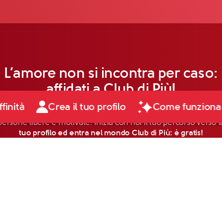
L’amore non si incontra per caso:
affidati a Club di Più!
ffinità
Crea il tuo profilo
Come funziona
persone libere e motivate. Inizia con noi il tuo percorso verso la
tuo profilo ed entra nel mondo Club di Più: è gratis!
Scopri di più