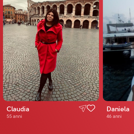
Claudia
Daniela
55 anni
46 anni