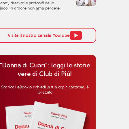
creti, riservati e profondi dello
l’altra persona, ma anche la
iaco. In amore non ama perdere
cezione […]
po, non si lascia conquistare
ilmente dalle parole e tende a
utare una relazione con grande
enzione. Per questo, quando si parla di
inità del Capricorno in amore, non
Visita il nostro canale YouTube
ogna pensare solo all’attrazione
ziale, ma anche alla […]
“Donna di Cuori”: leggi le storie
vere di Club di Più!
Scarica l’eBook o richiedi la tua copia cartacea, è
Gratuito