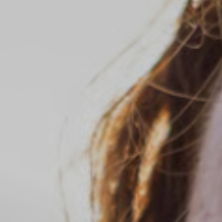
Il libro Donna di Cuori
Quanto costa Club di Più
Love Academy
Domande Frequenti
Impegno Sociale
Le nostre sedi
Facebook
YouTube
Instagram
TikTok