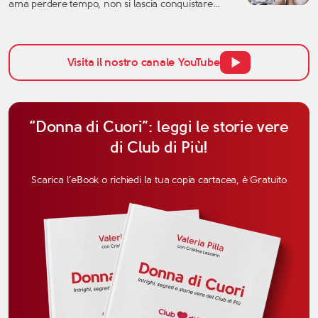
ama perdere tempo, non si lascia conquistare
facilmente dalle parole e tende a valutare una
relazione con grande attenzione. Per questo,
quando si parla di affinità del Capricorno in
amore, non bisogna pensare solo all’attrazione
Visita il nostro canale YouTube
iniziale, ma anche alla […]
“Donna di Cuori”: leggi le storie vere
di Club di Più!
Scarica l’eBook o richiedi la tua copia cartacea, è Gratuito