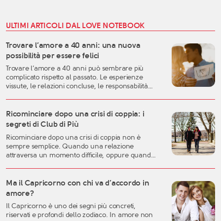
ULTIMI ARTICOLI DAL LOVE NOTEBOOK
Trovare l’amore a 40 anni: una nuova
possibilità per essere felici
Trovare l’amore a 40 anni può sembrare più
complicato rispetto al passato. Le esperienze
vissute, le relazioni concluse, le responsabilità
familiari e professionali possono rendere più
difficile lasciarsi andare. Eppure, proprio questa
fase della vita può rappresentare uno dei
Ricominciare dopo una crisi di coppia: i
momenti migliori per costruire una relazione
segreti di Club di Più
autentica, consapevole e duratura. A
Ricominciare dopo una crisi di coppia non è
quarant’anni si possiedono generalmente una
sempre semplice. Quando una relazione
[…]
attraversa un momento difficile, oppure quando
una storia importante arriva alla fine, è naturale
sentirsi disorientati, fragili o incerti sul futuro. Una
crisi sentimentale può mettere in discussione
Ma il Capricorno con chi va d’accordo in
molte certezze: l’idea che avevamo dell’amore, la
amore?
fiducia nell’altra persona, ma anche la
Il Capricorno è uno dei segni più concreti,
percezione […]
riservati e profondi dello zodiaco. In amore non