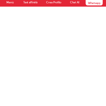
Crea Profilo
Menù
Test affinità
Chat AI
Whatsapp
Alfonso