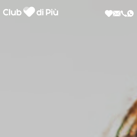
Scopri Club di Più
Le testimonianze Club di Più
La fondatrice Valeria Pilla
Annunci Donne
Agenzia matrimoniale Club di Più
Love Notebook