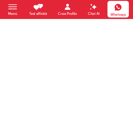
Crea Profilo
Menù
Test affinità
Chat AI
Whatsapp
Giampietro