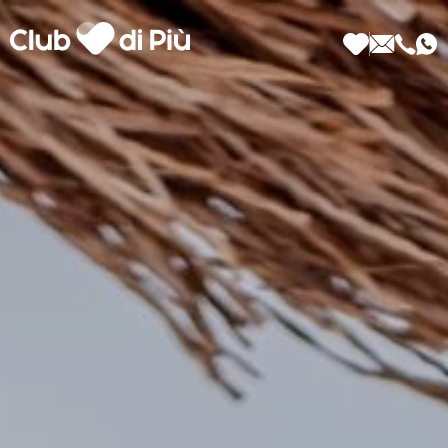
Scopri Club di Più
Le testimonianze Club di Più
La fondatrice Valeria Pilla
Annunci Donne
Agenzia matrimoniale Club di Più
Love Notebook