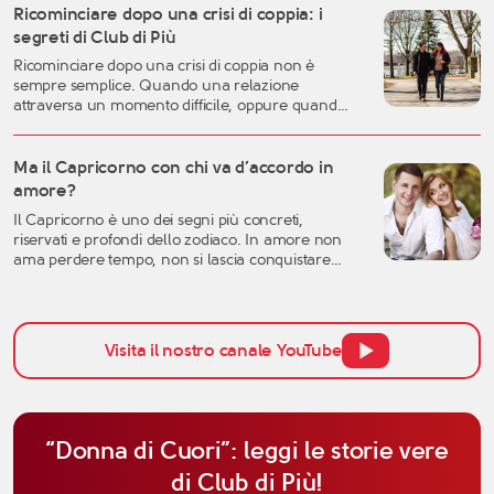
fase della vita può rappresentare uno dei
Ricominciare dopo una crisi di coppia: i
momenti migliori per costruire una relazione
segreti di Club di Più
autentica, consapevole e duratura. A
Ricominciare dopo una crisi di coppia non è
quarant’anni si possiedono generalmente una
sempre semplice. Quando una relazione
[…]
attraversa un momento difficile, oppure quando
una storia importante arriva alla fine, è naturale
sentirsi disorientati, fragili o incerti sul futuro. Una
crisi sentimentale può mettere in discussione
Ma il Capricorno con chi va d’accordo in
molte certezze: l’idea che avevamo dell’amore, la
amore?
fiducia nell’altra persona, ma anche la
Il Capricorno è uno dei segni più concreti,
percezione […]
riservati e profondi dello zodiaco. In amore non
ama perdere tempo, non si lascia conquistare
facilmente dalle parole e tende a valutare una
relazione con grande attenzione. Per questo,
quando si parla di affinità del Capricorno in
amore, non bisogna pensare solo all’attrazione
Visita il nostro canale YouTube
iniziale, ma anche alla […]
“Donna di Cuori”: leggi le storie vere
di Club di Più!