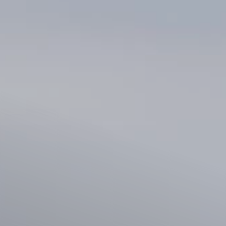
Il libro Donna di Cuori
Quanto costa Club di Più
Love Academy
Domande Frequenti
Impegno Sociale
Le nostre sedi
Facebook
YouTube
Instagram
TikTok