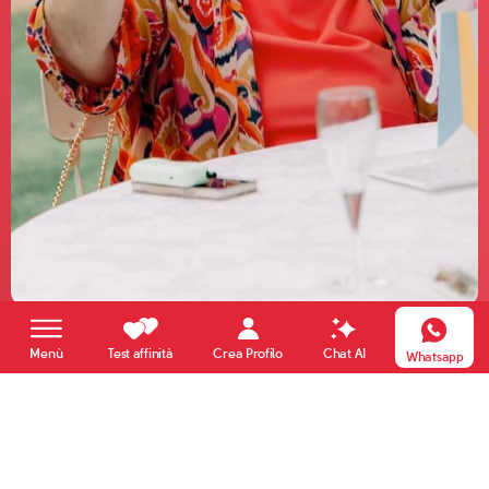
Elisabetta
Crea Profilo
Menù
Test affinità
Chat AI
Whatsapp
66 anni