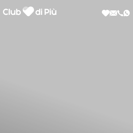
Scopri Club di Più
Le testimonianze Club di Più
La fondatrice Valeria Pilla
Annunci Donne
Agenzia matrimoniale Club di Più
Love Notebook