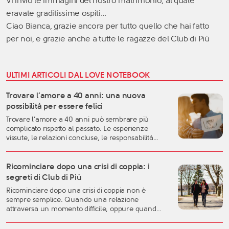
Vi invio le immagini del nostro matrimonio, al quale
eravate graditissime ospiti…
Ciao Bianca, grazie ancora per tutto quello che hai fatto
per noi, e grazie anche a tutte le ragazze del Club di Più
ULTIMI ARTICOLI DAL LOVE NOTEBOOK
Trovare l’amore a 40 anni: una nuova
possibilità per essere felici
Trovare l’amore a 40 anni può sembrare più
complicato rispetto al passato. Le esperienze
vissute, le relazioni concluse, le responsabilità
familiari e professionali possono rendere più
difficile lasciarsi andare. Eppure, proprio questa
fase della vita può rappresentare uno dei
Ricominciare dopo una crisi di coppia: i
momenti migliori per costruire una relazione
segreti di Club di Più
autentica, consapevole e duratura. A
Ricominciare dopo una crisi di coppia non è
quarant’anni si possiedono generalmente una
sempre semplice. Quando una relazione
[…]
attraversa un momento difficile, oppure quando
una storia importante arriva alla fine, è naturale
sentirsi disorientati, fragili o incerti sul futuro. Una