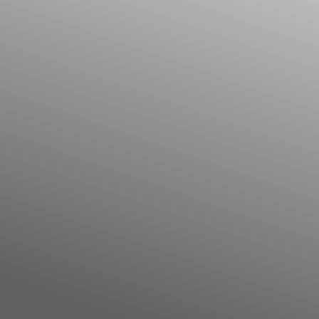
Il libro Donna di Cuori
Quanto costa Club di Più
Love Academy
Domande Frequenti
Impegno Sociale
Le nostre sedi
Facebook
YouTube
Instagram
TikTok