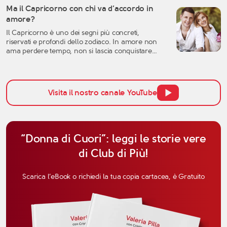
crisi sentimentale può mettere in discussione
Ma il Capricorno con chi va d’accordo in
molte certezze: l’idea che avevamo dell’amore, la
amore?
fiducia nell’altra persona, ma anche la
Il Capricorno è uno dei segni più concreti,
percezione […]
riservati e profondi dello zodiaco. In amore non
ama perdere tempo, non si lascia conquistare
facilmente dalle parole e tende a valutare una
relazione con grande attenzione. Per questo,
quando si parla di affinità del Capricorno in
amore, non bisogna pensare solo all’attrazione
Visita il nostro canale YouTube
iniziale, ma anche alla […]
“Donna di Cuori”: leggi le storie vere
di Club di Più!
Scarica l’eBook o richiedi la tua copia cartacea, è Gratuito