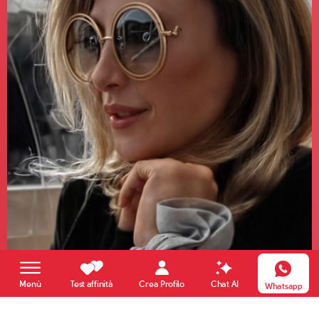
Crea Profilo
Menù
Test affinità
Chat AI
Whatsapp
Lilli
54 anni