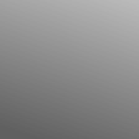
Il libro Donna di Cuori
Quanto costa Club di Più
Love Academy
Domande Frequenti
Impegno Sociale
Le nostre sedi
Facebook
YouTube
Instagram
TikTok