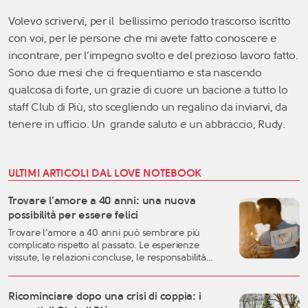
Volevo scrivervi, per il bellissimo periodo trascorso iscritto
con voi, per le persone che mi avete fatto conoscere e
incontrare, per l’impegno svolto e del prezioso lavoro fatto.
Sono due mesi che ci frequentiamo e sta nascendo
qualcosa di forte, un grazie di cuore un bacione a tutto lo
staff Club di Più, sto scegliendo un regalino da inviarvi, da
tenere in ufficio. Un grande saluto e un abbraccio, Rudy.
ULTIMI ARTICOLI DAL LOVE NOTEBOOK
Trovare l’amore a 40 anni: una nuova
possibilità per essere felici
Trovare l’amore a 40 anni può sembrare più
complicato rispetto al passato. Le esperienze
vissute, le relazioni concluse, le responsabilità
familiari e professionali possono rendere più
difficile lasciarsi andare. Eppure, proprio questa
fase della vita può rappresentare uno dei
Ricominciare dopo una crisi di coppia: i
momenti migliori per costruire una relazione