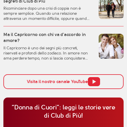
segreti di Club di Più
autentica, consapevole e duratura. A
Ricominciare dopo una crisi di coppia non è
quarant’anni si possiedono generalmente una
sempre semplice. Quando una relazione
[…]
attraversa un momento difficile, oppure quando
una storia importante arriva alla fine, è naturale
sentirsi disorientati, fragili o incerti sul futuro. Una
crisi sentimentale può mettere in discussione
Ma il Capricorno con chi va d’accordo in
molte certezze: l’idea che avevamo dell’amore, la
amore?
fiducia nell’altra persona, ma anche la
Il Capricorno è uno dei segni più concreti,
percezione […]
riservati e profondi dello zodiaco. In amore non
ama perdere tempo, non si lascia conquistare
facilmente dalle parole e tende a valutare una
relazione con grande attenzione. Per questo,
quando si parla di affinità del Capricorno in
amore, non bisogna pensare solo all’attrazione
Visita il nostro canale YouTube
iniziale, ma anche alla […]
“Donna di Cuori”: leggi le storie vere
di Club di Più!