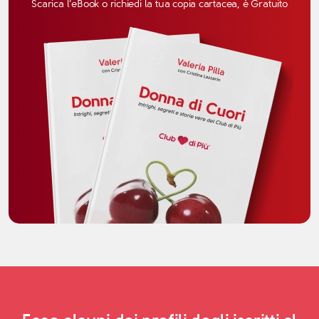
Scarica l’eBook o richiedi la tua copia cartacea, è Gratuito