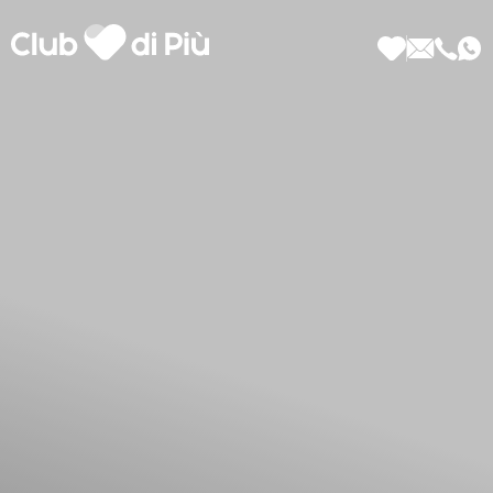
Scopri Club di Più
Le testimonianze Club di Più
La fondatrice Valeria Pilla
Annunci Donne
Agenzia matrimoniale Club di Più
Love Notebook