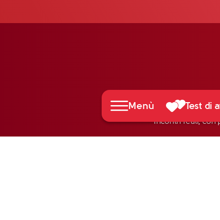
Menù
Test di a
Incontri reali, con 