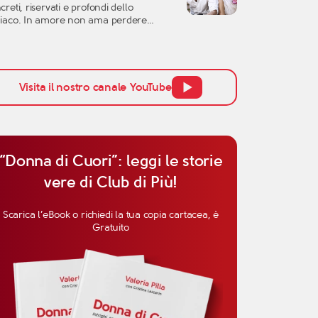
creti, riservati e profondi dello
l’altra persona, ma anche la
iaco. In amore non ama perdere
cezione […]
po, non si lascia conquistare
ilmente dalle parole e tende a
utare una relazione con grande
enzione. Per questo, quando si parla di
inità del Capricorno in amore, non
Visita il nostro canale YouTube
ogna pensare solo all’attrazione
ziale, ma anche alla […]
“Donna di Cuori”: leggi le storie
vere di Club di Più!
Scarica l’eBook o richiedi la tua copia cartacea, è
Gratuito