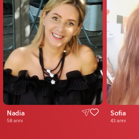
Nadia
Sofia
58 anni
43 anni