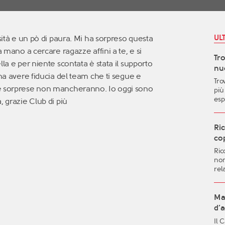
UL
sità e un pò di paura. Mi ha sorpreso questa
a mano a cercare ragazze affini a te, e si
Tr
la e per niente scontata è stata il supporto
nuo
gna avere fiducia del team che ti segue e
Tro
le sorprese non mancheranno. Io oggi sono
più
esp
, grazie Club di più
le 
pos
and
Ric
vit
cop
mig
Ric
aut
non
qua
rel
gen
dif
imp
sent
Ma 
fut
d’
met
Il 
l’i