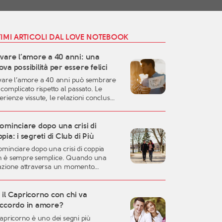
TIMI ARTICOLI DAL LOVE NOTEBOOK
ovare l’amore a 40 anni: una
va possibilità per essere felici
vare l’amore a 40 anni può sembrare
 complicato rispetto al passato. Le
erienze vissute, le relazioni concluse,
responsabilità familiari e professionali
sono rendere più difficile lasciarsi
are. Eppure, proprio questa fase della
ominciare dopo una crisi di
a può rappresentare uno dei momenti
pia: i segreti di Club di Più
liori per costruire una relazione
ominciare dopo una crisi di coppia
entica, consapevole e duratura. A
 è sempre semplice. Quando una
rant’anni si possiedono
azione attraversa un momento
eralmente una […]
ficile, oppure quando una storia
ortante arriva alla fine, è naturale
irsi disorientati, fragili o incerti sul
il Capricorno con chi va
uro. Una crisi sentimentale può
accordo in amore?
tere in discussione molte certezze:
Capricorno è uno dei segni più
dea che avevamo dell’amore, la fiducia