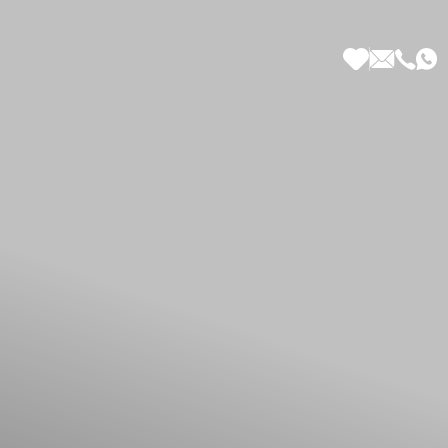
 di Più