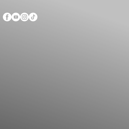
Scopri Club di Più
Le testimonianze Club 
La fondatrice Valeria Pi