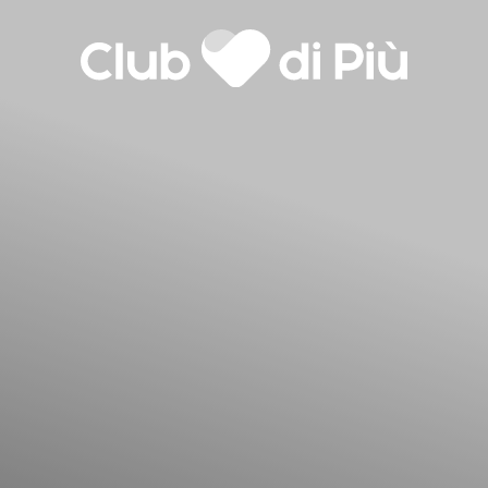
Agenzia matrimoniale Club
Love Notebook
Il libro Donna di Cuori
di Più
Quanto costa Club di Più
Love Academy
lla
Domande Frequenti
Impegno Sociale
Le nostre sedi