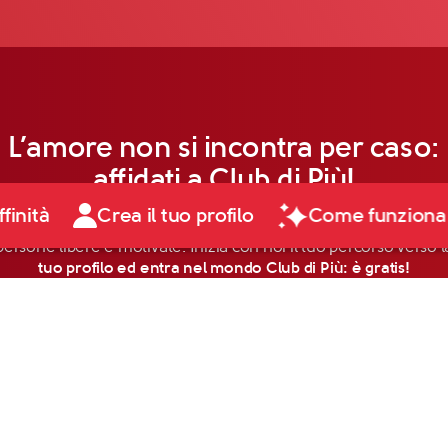
L’amore non si incontra per caso:
affidati a Club di Più!
ffinità
Crea il tuo profilo
Come funziona
persone libere e motivate. Inizia con noi il tuo percorso verso la
tuo profilo ed entra nel mondo Club di Più: è gratis!
Scopri di più