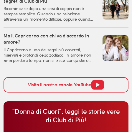
segreti di Club di Più
autentica, consapevole e duratura. A
Ricominciare dopo una crisi di coppia non è
quarant’anni si possiedono generalmente una
sempre semplice. Quando una relazione
[…]
attraversa un momento difficile, oppure quando
una storia importante arriva alla fine, è naturale
sentirsi disorientati, fragili o incerti sul futuro. Una
crisi sentimentale può mettere in discussione
Ma il Capricorno con chi va d’accordo in
molte certezze: l’idea che avevamo dell’amore, la
amore?
fiducia nell’altra persona, ma anche la
Il Capricorno è uno dei segni più concreti,
percezione […]
riservati e profondi dello zodiaco. In amore non
ama perdere tempo, non si lascia conquistare
facilmente dalle parole e tende a valutare una
relazione con grande attenzione. Per questo,
quando si parla di affinità del Capricorno in
amore, non bisogna pensare solo all’attrazione
Visita il nostro canale YouTube
iniziale, ma anche alla […]
“Donna di Cuori”: leggi le storie vere
di Club di Più!