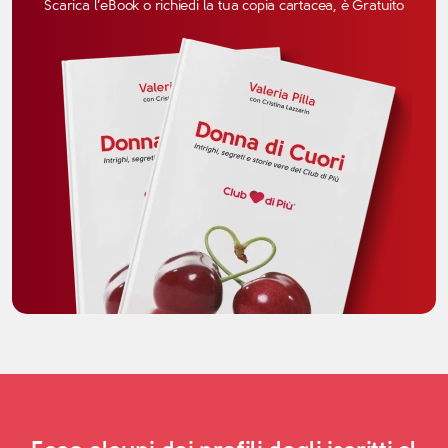
Scarica l’eBook o richiedi la tua copia cartacea, è Gratuito