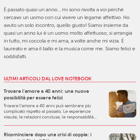
È passato quasi un anno… mi sono rivolta a voi perché
cercavo un uomo con cui vivere un legame affettivo. Ho
avuto un solo incontro, quello giusto! Siamo insieme da
quasi un anno lui è un uomo molto affettuoso, si arrangia
in tutto, mi coccola e mi ama, a volte anche mi vizia. È
laureato e ama il ballo e la musica come me. Siamo felici e
soddisfatti.
ULTIMI ARTICOLI DAL LOVE NOTEBOOK
Trovare l’amore a 40 anni: una nuova
possibilità per essere felici
Trovare l’amore a 40 anni può sembrare più
complicato rispetto al passato. Le esperienze
vissute, le relazioni concluse, le responsabilità
familiari e professionali possono rendere più
difficile lasciarsi andare. Eppure, proprio questa
fase della vita può rappresentare uno dei
Ricominciare dopo una crisi di coppia: i
momenti migliori per costruire una relazione