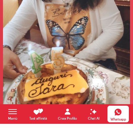
Crea Profilo
Menù
Test affinità
Chat AI
Whatsapp
Sara
48 anni