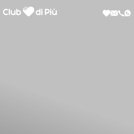
Scopri Club di Più
Le testimonianze Club di Più
La fondatrice Valeria Pilla
Annunci Donne
Agenzia matrimoniale Club di Più
Love Notebook