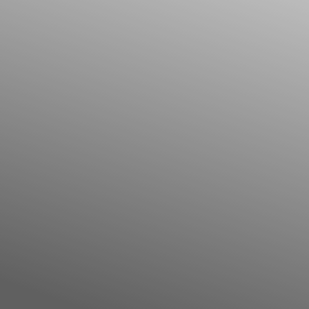
Il libro Donna di Cuori
Quanto costa Club di Più
Love Academy
Domande Frequenti
Impegno Sociale
Le nostre sedi
Facebook
YouTube
Instagram
TikTok