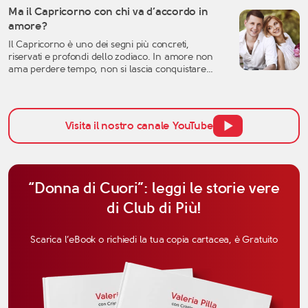
crisi sentimentale può mettere in discussione
Ma il Capricorno con chi va d’accordo in
molte certezze: l’idea che avevamo dell’amore, la
amore?
fiducia nell’altra persona, ma anche la
Il Capricorno è uno dei segni più concreti,
percezione […]
riservati e profondi dello zodiaco. In amore non
ama perdere tempo, non si lascia conquistare
facilmente dalle parole e tende a valutare una
relazione con grande attenzione. Per questo,
quando si parla di affinità del Capricorno in
amore, non bisogna pensare solo all’attrazione
Visita il nostro canale YouTube
iniziale, ma anche alla […]
“Donna di Cuori”: leggi le storie vere
di Club di Più!
Scarica l’eBook o richiedi la tua copia cartacea, è Gratuito