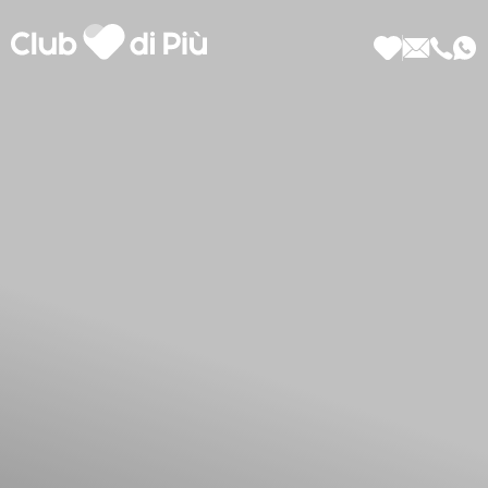
Scopri Club di Più
Le testimonianze Club di Più
La fondatrice Valeria Pilla
Annunci Donne
Agenzia matrimoniale Club di Più
Love Notebook