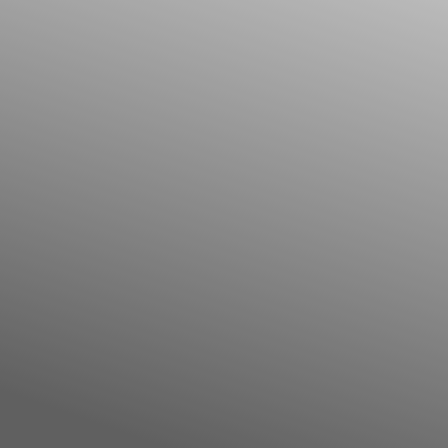
Il libro Donna di Cuori
Quanto costa Club di Più
Love Academy
Domande Frequenti
Impegno Sociale
Le nostre sedi
Facebook
YouTube
Instagram
TikTok