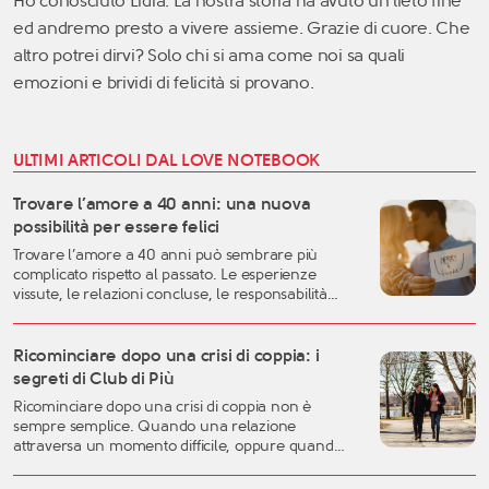
Ho conosciuto Lidia. La nostra storia ha avuto un lieto fine
ed andremo presto a vivere assieme. Grazie di cuore. Che
altro potrei dirvi? Solo chi si ama come noi sa quali
emozioni e brividi di felicità si provano.
ULTIMI ARTICOLI DAL LOVE NOTEBOOK
Trovare l’amore a 40 anni: una nuova
possibilità per essere felici
Trovare l’amore a 40 anni può sembrare più
complicato rispetto al passato. Le esperienze
vissute, le relazioni concluse, le responsabilità
familiari e professionali possono rendere più
difficile lasciarsi andare. Eppure, proprio questa
fase della vita può rappresentare uno dei
Ricominciare dopo una crisi di coppia: i
momenti migliori per costruire una relazione
segreti di Club di Più
autentica, consapevole e duratura. A
Ricominciare dopo una crisi di coppia non è
quarant’anni si possiedono generalmente una
sempre semplice. Quando una relazione
[…]
attraversa un momento difficile, oppure quando
una storia importante arriva alla fine, è naturale
sentirsi disorientati, fragili o incerti sul futuro. Una