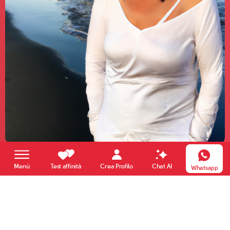
Paola
Crea Profilo
Menù
Test affinità
Chat AI
Whatsapp
53 anni