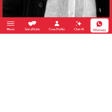
Crea Profilo
Menù
Test affinità
Chat AI
Whatsapp
Mauro
55 anni
L’amore non si incontra per caso:
affidati a Club di Più!
Incontri reali, con persone libere e motivate. Inizia con noi