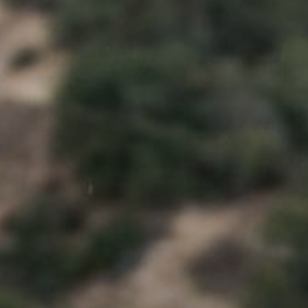
Il libro Donna di Cuori
Quanto costa Club di Più
Love Academy
Domande Frequenti
Impegno Sociale
Le nostre sedi
Facebook
YouTube
Instagram
TikTok