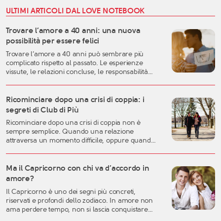
ULTIMI ARTICOLI DAL LOVE NOTEBOOK
Trovare l’amore a 40 anni: una nuova
possibilità per essere felici
Trovare l’amore a 40 anni può sembrare più
complicato rispetto al passato. Le esperienze
vissute, le relazioni concluse, le responsabilità
familiari e professionali possono rendere più
difficile lasciarsi andare. Eppure, proprio questa
fase della vita può rappresentare uno dei
Ricominciare dopo una crisi di coppia: i
momenti migliori per costruire una relazione
segreti di Club di Più
autentica, consapevole e duratura. A
Ricominciare dopo una crisi di coppia non è
quarant’anni si possiedono generalmente una
sempre semplice. Quando una relazione
[…]
attraversa un momento difficile, oppure quando
una storia importante arriva alla fine, è naturale
sentirsi disorientati, fragili o incerti sul futuro. Una
crisi sentimentale può mettere in discussione
Ma il Capricorno con chi va d’accordo in
molte certezze: l’idea che avevamo dell’amore, la
amore?
fiducia nell’altra persona, ma anche la
Il Capricorno è uno dei segni più concreti,
percezione […]
riservati e profondi dello zodiaco. In amore non
ama perdere tempo, non si lascia conquistare
facilmente dalle parole e tende a valutare una