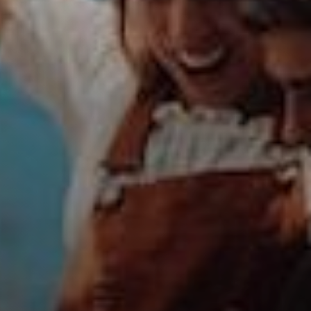
Il libro Donna di Cuori
Quanto costa Club di Più
Love Academy
Domande Frequenti
Impegno Sociale
Le nostre sedi
Facebook
YouTube
Instagram
TikTok