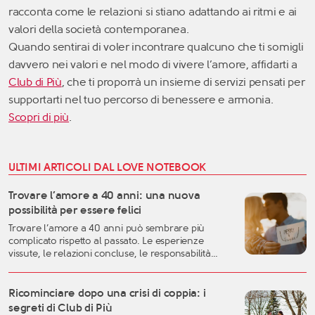
racconta come le relazioni si stiano adattando ai ritmi e ai
valori della società contemporanea.
Quando sentirai di voler incontrare qualcuno che ti somigli
davvero nei valori e nel modo di vivere l’amore, affidarti a
Club di Più
, che ti proporrà un insieme di servizi pensati per
supportarti nel tuo percorso di benessere e armonia.
Scopri di più
.
ULTIMI ARTICOLI DAL LOVE NOTEBOOK
Trovare l’amore a 40 anni: una nuova
possibilità per essere felici
Trovare l’amore a 40 anni può sembrare più
complicato rispetto al passato. Le esperienze
vissute, le relazioni concluse, le responsabilità
familiari e professionali possono rendere più
difficile lasciarsi andare. Eppure, proprio questa
fase della vita può rappresentare uno dei
Ricominciare dopo una crisi di coppia: i
momenti migliori per costruire una relazione
segreti di Club di Più