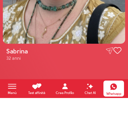
Sabrina
32 anni
Crea Profilo
Menù
Test affinità
Chat AI
Whatsapp