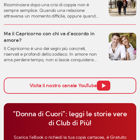
autentica, consapevole e duratura. A
Ricominciare dopo una crisi di coppia non è
quarant’anni si possiedono generalmente una
sempre semplice. Quando una relazione
[…]
attraversa un momento difficile, oppure quando
una storia importante arriva alla fine, è naturale
sentirsi disorientati, fragili o incerti sul futuro. Una
crisi sentimentale può mettere in discussione
Ma il Capricorno con chi va d’accordo in
molte certezze: l’idea che avevamo dell’amore, la
amore?
fiducia nell’altra persona, ma anche la
Il Capricorno è uno dei segni più concreti,
percezione […]
riservati e profondi dello zodiaco. In amore non
ama perdere tempo, non si lascia conquistare
facilmente dalle parole e tende a valutare una
relazione con grande attenzione. Per questo,
quando si parla di affinità del Capricorno in
amore, non bisogna pensare solo all’attrazione
Visita il nostro canale YouTube
iniziale, ma anche alla […]
“Donna di Cuori”: leggi le storie vere
di Club di Più!
Scarica l’eBook o richiedi la tua copia cartacea, è Gratuito