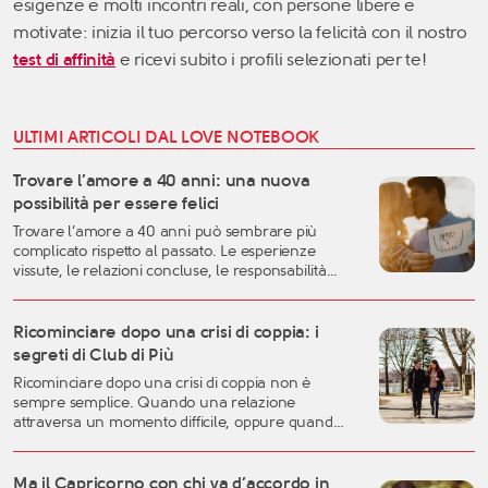
esigenze e molti
incontri reali, con persone libere e
motivate: inizia il tuo percorso verso la felicità con il nostro
test di affinità
e ricevi subito i profili selezionati per te!
ULTIMI ARTICOLI DAL LOVE NOTEBOOK
Trovare l’amore a 40 anni: una nuova
possibilità per essere felici
Trovare l’amore a 40 anni può sembrare più
complicato rispetto al passato. Le esperienze
vissute, le relazioni concluse, le responsabilità
familiari e professionali possono rendere più
difficile lasciarsi andare. Eppure, proprio questa
fase della vita può rappresentare uno dei
Ricominciare dopo una crisi di coppia: i
momenti migliori per costruire una relazione
segreti di Club di Più
autentica, consapevole e duratura. A
Ricominciare dopo una crisi di coppia non è
quarant’anni si possiedono generalmente una
sempre semplice. Quando una relazione
[…]
attraversa un momento difficile, oppure quando
una storia importante arriva alla fine, è naturale
sentirsi disorientati, fragili o incerti sul futuro. Una
crisi sentimentale può mettere in discussione
Ma il Capricorno con chi va d’accordo in