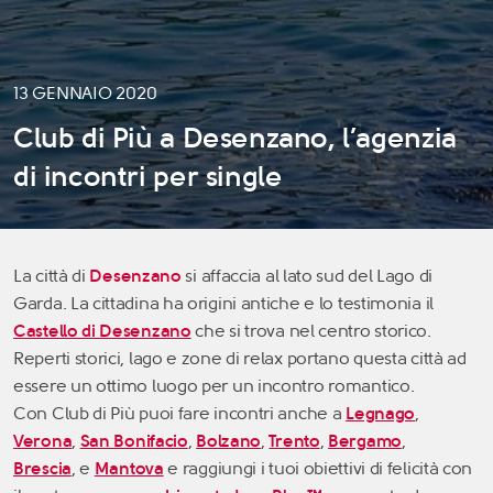
13 GENNAIO 2020
Club di Più a Desenzano, l’agenzia
di incontri per single
La città di
Desenzano
si affaccia al lato sud del Lago di
Garda. La cittadina ha origini antiche e lo testimonia il
Castello di Desenzano
che si trova nel centro storico.
Reperti storici, lago e zone di relax portano questa città ad
essere un ottimo luogo per un incontro romantico.
Con Club di Più puoi fare incontri anche a
Legnago
,
Verona
,
San Bonifacio
,
Bolzano
,
Trento
,
Bergamo
,
Brescia
, e
Mantova
e raggiungi i tuoi obiettivi di felicità con