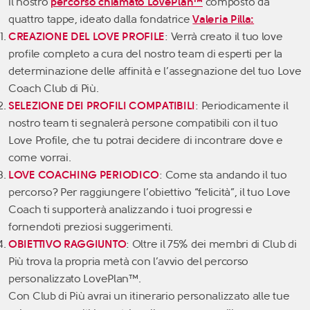
il nostro
percorso chiamato LovePlan™
composto da
quattro tappe, ideato dalla fondatrice
Valeria Pilla:
CREAZIONE DEL LOVE PROFILE
: Verrà creato il tuo love
profile completo a cura del nostro team di esperti per la
determinazione delle affinità e l’assegnazione del tuo Love
Coach Club di Più.
SELEZIONE DEI PROFILI COMPATIBILI
: Periodicamente il
nostro team ti segnalerà persone compatibili con il tuo
Love Profile, che tu potrai decidere di incontrare dove e
come vorrai.
LOVE COACHING PERIODICO
: Come sta andando il tuo
percorso? Per raggiungere l’obiettivo “felicità”, il tuo Love
Coach ti supporterà analizzando i tuoi progressi e
fornendoti preziosi suggerimenti.
OBIETTIVO RAGGIUNTO
: Oltre il 75% dei membri di Club di
Più trova la propria metà con l’avvio del percorso
personalizzato LovePlan™.
Con Club di Più avrai un itinerario personalizzato alle tue