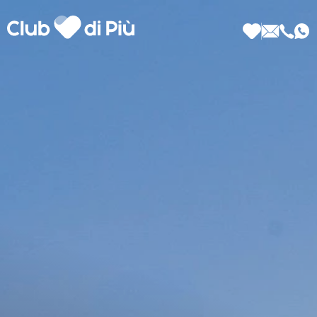
Scopri Club di Più
Le testimonianze Club di Più
La fondatrice Valeria Pilla
Annunci Donne
Agenzia matrimoniale Club di Più
Love Notebook