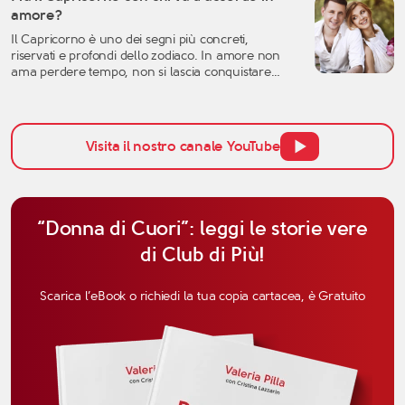
molte certezze: l’idea che avevamo dell’amore, la
amore?
fiducia nell’altra persona, ma anche la
Il Capricorno è uno dei segni più concreti,
percezione […]
riservati e profondi dello zodiaco. In amore non
ama perdere tempo, non si lascia conquistare
facilmente dalle parole e tende a valutare una
relazione con grande attenzione. Per questo,
quando si parla di affinità del Capricorno in
amore, non bisogna pensare solo all’attrazione
Visita il nostro canale YouTube
iniziale, ma anche alla […]
“Donna di Cuori”: leggi le storie vere
di Club di Più!
Scarica l’eBook o richiedi la tua copia cartacea, è Gratuito