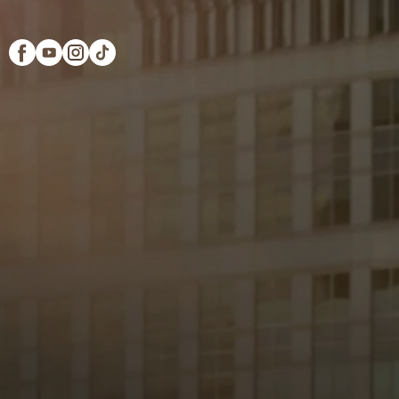
Scopri Club di Più
Le testimonianze Club 
La fondatrice Valeria Pi