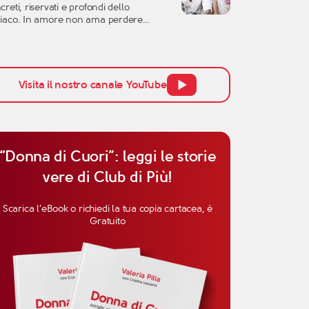
creti, riservati e profondi dello
l’altra persona, ma anche la
iaco. In amore non ama perdere
cezione […]
po, non si lascia conquistare
ilmente dalle parole e tende a
utare una relazione con grande
enzione. Per questo, quando si parla di
inità del Capricorno in amore, non
Visita il nostro canale YouTube
ogna pensare solo all’attrazione
ziale, ma anche alla […]
“Donna di Cuori”: leggi le storie
vere di Club di Più!
Scarica l’eBook o richiedi la tua copia cartacea, è
Gratuito