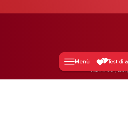
Menù
Test di a
Incontri reali, con 