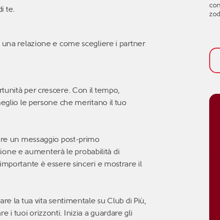
con
nel
i te.
zod
per
tem
fac
val
n una relazione e come scegliere i partner
att
aff
bis
ini
tunità per crescere. Con il tempo,
meglio le persone che meritano il tuo
vere un messaggio post-primo
one e aumenterà le probabilità di
importante è essere sinceri e mostrare il
re la tua vita sentimentale su Club di Più,
 tuoi orizzonti. Inizia a guardare gli