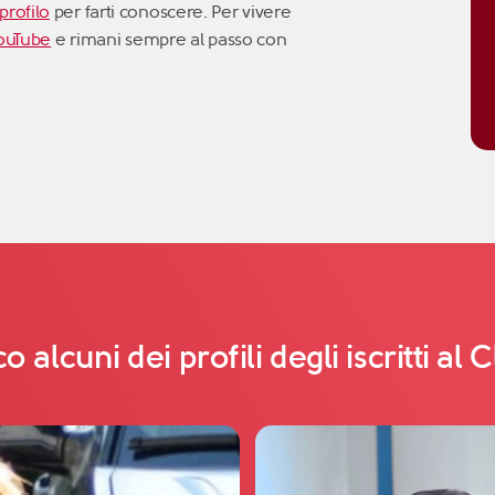
 profilo
per farti conoscere. Per vivere
ouTube
e rimani sempre al passo con
o alcuni dei profili degli iscritti al 