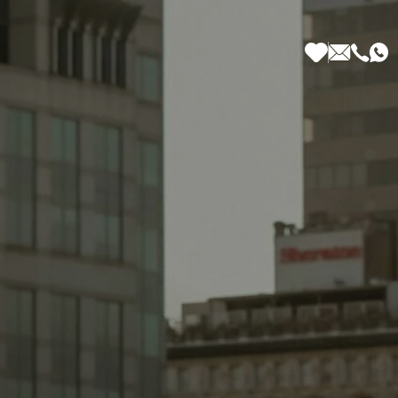
 di Più