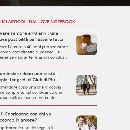
TIMI ARTICOLI DAL LOVE NOTEBOOK
ovare l’amore a 40 anni: una
va possibilità per essere felici
vare l’amore a 40 anni può sembrare
 complicato rispetto al passato. Le
erienze vissute, le relazioni concluse,
responsabilità familiari e professionali
sono rendere più difficile lasciarsi
are. Eppure, proprio questa fase della
ominciare dopo una crisi di
a può rappresentare uno dei momenti
pia: i segreti di Club di Più
liori per costruire una relazione
ominciare dopo una crisi di coppia
entica, consapevole e duratura. A
 è sempre semplice. Quando una
rant’anni si possiedono
azione attraversa un momento
eralmente una […]
ficile, oppure quando una storia
ortante arriva alla fine, è naturale
irsi disorientati, fragili o incerti sul
il Capricorno con chi va
uro. Una crisi sentimentale può
accordo in amore?
tere in discussione molte certezze:
Capricorno è uno dei segni più
dea che avevamo dell’amore, la fiducia