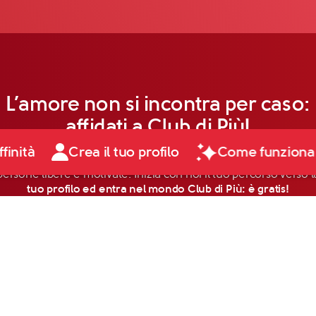
L’amore non si incontra per caso:
affidati a Club di Più!
ffinità
Crea il tuo profilo
Come funziona
persone libere e motivate. Inizia con noi il tuo percorso verso la
tuo profilo ed entra nel mondo Club di Più: è gratis!
Scopri di più