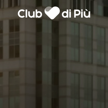
Agenzia matrimoniale Club
Love Notebook
Il libro Donna di Cuori
di Più
Quanto costa Club di Più
Love Academy
lla
Domande Frequenti
Impegno Sociale
Le nostre sedi