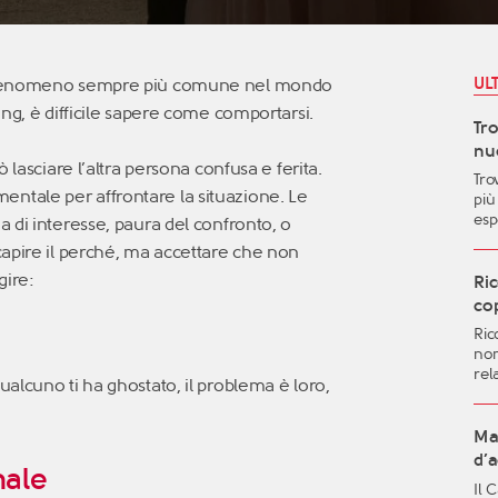
UL
n fenomeno sempre più comune nel mondo
ng, è difficile sapere come comportarsi.
Tr
nuo
 lasciare l’altra persona confusa e ferita.
Tro
tale per affrontare la situazione. Le
più
esp
 di interesse, paura del confronto, o
le 
capire il perché, ma accettare che non
pos
gire:
and
Ric
vit
cop
mig
Ric
aut
non
qua
rel
gen
alcuno ti ha ghostato, il problema è loro,
dif
imp
sent
Ma 
fut
d’
nale
met
Il 
l’i