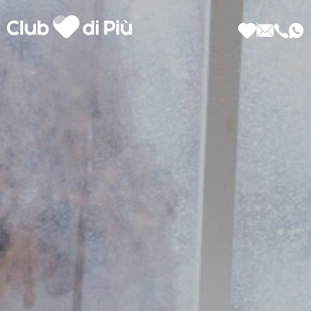
Scopri Club di Più
Le testimonianze Club di Più
La fondatrice Valeria Pilla
Annunci Donne
Agenzia matrimoniale Club di Più
Love Notebook