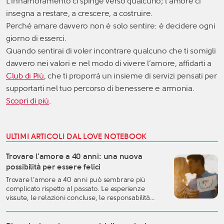
L’innamoramento ci spinge verso qualcuno; l’amore ci
insegna a restare, a crescere, a costruire.
Perché amare davvero non è solo sentire: è decidere ogni
giorno di esserci.
Quando sentirai di voler incontrare qualcuno che ti somigli
davvero nei valori e nel modo di vivere l’amore, affidarti a
Club di Più
, che ti proporrà un insieme di servizi pensati per
supportarti nel tuo percorso di benessere e armonia.
Scopri di più
.
ULTIMI ARTICOLI DAL LOVE NOTEBOOK
Trovare l’amore a 40 anni: una nuova
possibilità per essere felici
Trovare l’amore a 40 anni può sembrare più
complicato rispetto al passato. Le esperienze
vissute, le relazioni concluse, le responsabilità
familiari e professionali possono rendere più
difficile lasciarsi andare. Eppure, proprio questa