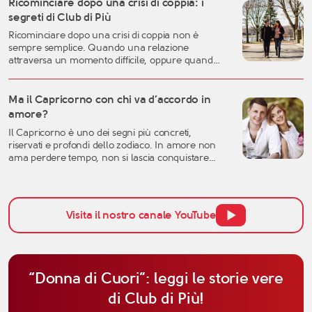
fase della vita può rappresentare uno dei
Ricominciare dopo una crisi di coppia: i
momenti migliori per costruire una relazione
segreti di Club di Più
autentica, consapevole e duratura. A
Ricominciare dopo una crisi di coppia non è
quarant’anni si possiedono generalmente una
sempre semplice. Quando una relazione
[…]
attraversa un momento difficile, oppure quando
una storia importante arriva alla fine, è naturale
sentirsi disorientati, fragili o incerti sul futuro. Una
crisi sentimentale può mettere in discussione
Ma il Capricorno con chi va d’accordo in
molte certezze: l’idea che avevamo dell’amore, la
amore?
fiducia nell’altra persona, ma anche la
Il Capricorno è uno dei segni più concreti,
percezione […]
riservati e profondi dello zodiaco. In amore non
ama perdere tempo, non si lascia conquistare
facilmente dalle parole e tende a valutare una
relazione con grande attenzione. Per questo,
quando si parla di affinità del Capricorno in
amore, non bisogna pensare solo all’attrazione
Visita il nostro canale YouTube
iniziale, ma anche alla […]
“Donna di Cuori”: leggi le storie vere
di Club di Più!