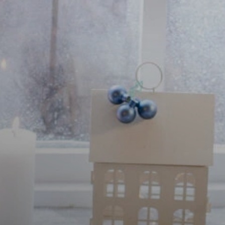
Il libro Donna di Cuori
Quanto costa Club di Più
Love Academy
Domande Frequenti
Impegno Sociale
Le nostre sedi
Facebook
YouTube
Instagram
TikTok