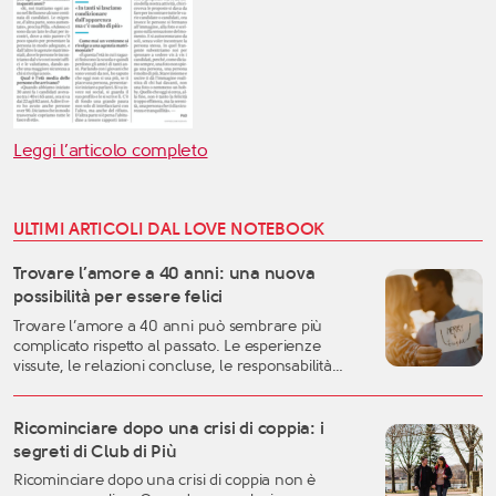
Leggi l’articolo completo
ULTIMI ARTICOLI DAL LOVE NOTEBOOK
Trovare l’amore a 40 anni: una nuova
possibilità per essere felici
Trovare l’amore a 40 anni può sembrare più
complicato rispetto al passato. Le esperienze
vissute, le relazioni concluse, le responsabilità
familiari e professionali possono rendere più
difficile lasciarsi andare. Eppure, proprio questa
fase della vita può rappresentare uno dei
Ricominciare dopo una crisi di coppia: i
momenti migliori per costruire una relazione
segreti di Club di Più
autentica, consapevole e duratura. A
Ricominciare dopo una crisi di coppia non è
quarant’anni si possiedono generalmente una