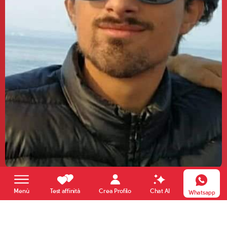
Paolo
Crea Profilo
Menù
Test affinità
Chat AI
Whatsapp
28 anni