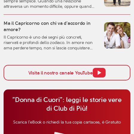
sempre semplice. Quando una relazione
[…]
attraversa un momento difficile, oppure quando
una storia importante arriva alla fine, è naturale
sentirsi disorientati, fragili o incerti sul futuro. Una
crisi sentimentale può mettere in discussione
Ma il Capricorno con chi va d’accordo in
molte certezze: l’idea che avevamo dell’amore, la
amore?
fiducia nell’altra persona, ma anche la
Il Capricorno è uno dei segni più concreti,
percezione […]
riservati e profondi dello zodiaco. In amore non
ama perdere tempo, non si lascia conquistare
facilmente dalle parole e tende a valutare una
relazione con grande attenzione. Per questo,
quando si parla di affinità del Capricorno in
amore, non bisogna pensare solo all’attrazione
Visita il nostro canale YouTube
iniziale, ma anche alla […]
“Donna di Cuori”: leggi le storie vere
di Club di Più!
Scarica l’eBook o richiedi la tua copia cartacea, è Gratuito