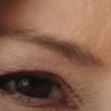
Il libro Donna di Cuori
Quanto costa Club di Più
Love Academy
Domande Frequenti
Impegno Sociale
Le nostre sedi
Facebook
YouTube
Instagram
TikTok