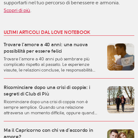
supportarti nel tuo percorso di benessere e armonia.
Scopri di più
.
ULTIMI ARTICOLI DAL LOVE NOTEBOOK
Trovare l’amore a 40 anni: una nuova
possibilità per essere felici
Trovare l’amore a 40 anni può sembrare più
complicato rispetto al passato. Le esperienze
vissute, le relazioni concluse, le responsabilità
familiari e professionali possono rendere più
difficile lasciarsi andare. Eppure, proprio questa
fase della vita può rappresentare uno dei
Ricominciare dopo una crisi di coppia: i
momenti migliori per costruire una relazione
segreti di Club di Più
autentica, consapevole e duratura. A
Ricominciare dopo una crisi di coppia non è
quarant’anni si possiedono generalmente una
sempre semplice. Quando una relazione
[…]
attraversa un momento difficile, oppure quando
una storia importante arriva alla fine, è naturale
sentirsi disorientati, fragili o incerti sul futuro. Una
crisi sentimentale può mettere in discussione
Ma il Capricorno con chi va d’accordo in
molte certezze: l’idea che avevamo dell’amore, la
amore?