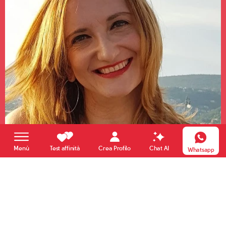
Crea Profilo
Menù
Test affinità
Chat AI
Whatsapp