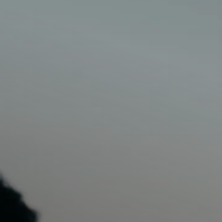
Il libro Donna di Cuori
Quanto costa Club di Più
Love Academy
Domande Frequenti
Impegno Sociale
Le nostre sedi
Facebook
YouTube
Instagram
TikTok