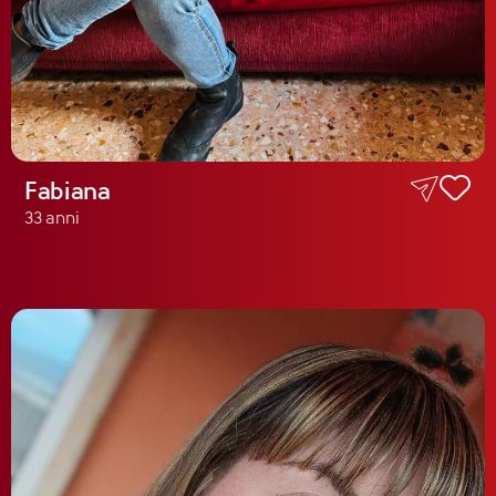
Fabiana
33 anni