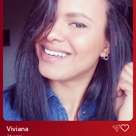
Il libro Donna di Cuori
Quanto costa Club di Più
Love Academy
Domande Frequenti
Impegno Sociale
Le nostre sedi
Facebook
YouTube
Instagram
TikTok
Viviana