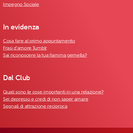
Impegno Sociale
In evidenza
Cosa fare al primo appuntamento
Frasi d'amore Tumblr
Sai riconoscere la tua fiamma gemella?
Dal Club
Quali sono le cose importanti in una relazione?
Sei depresso e credi di non saper amare
Segnali di attrazione reciproca