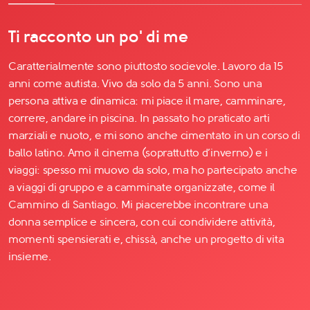
Il libro Donna di Cuori
Quanto costa Club di Più
Ti racconto un po' di me
Love Academy
Domande Frequenti
Caratterialmente sono piuttosto socievole. Lavoro da 15
Impegno Sociale
anni come autista. Vivo da solo da 5 anni. Sono una
Le nostre sedi
persona attiva e dinamica: mi piace il mare, camminare,
correre, andare in piscina. In passato ho praticato arti
marziali e nuoto, e mi sono anche cimentato in un corso di
Facebook
ballo latino. Amo il cinema (soprattutto d’inverno) e i
YouTube
viaggi: spesso mi muovo da solo, ma ho partecipato anche
Instagram
a viaggi di gruppo e a camminate organizzate, come il
Cammino di Santiago. Mi piacerebbe incontrare una
TikTok
donna semplice e sincera, con cui condividere attività,
momenti spensierati e, chissà, anche un progetto di vita
insieme.