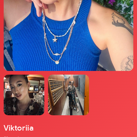
Il libro Donna di Cuori
Quanto costa Club di Più
Love Academy
Domande Frequenti
Impegno Sociale
Le nostre sedi
Facebook
YouTube
Instagram
TikTok
Viktoriia