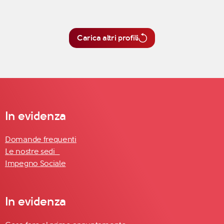
Carica altri profili
In evidenza
Domande frequenti
Le nostre sedi
Impegno Sociale
In evidenza