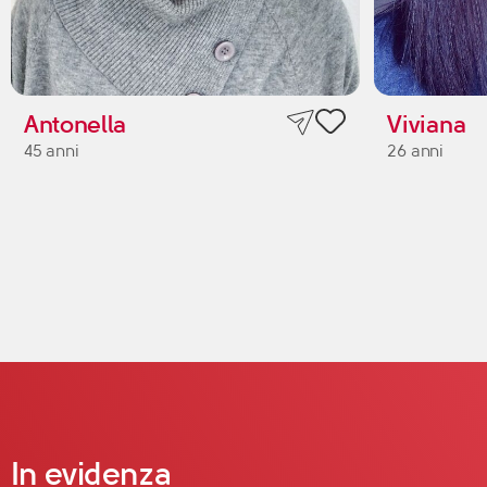
Antonella
Viviana
45 anni
26 anni
In evidenza