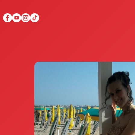
Scopri Club di Più
Le testimonianze Club 
La fondatrice Valeria Pi