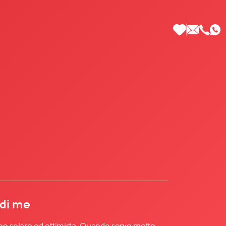
 di Più
 di me
sono solare ed ottimista. Quando serve metto