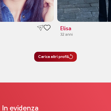
Elisa
32 anni
Carica altri profili
In evidenza