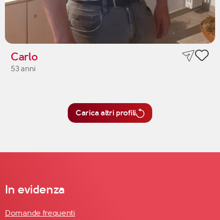
Carlo
53 anni
Carica altri profili
In evidenza
Domande frequenti