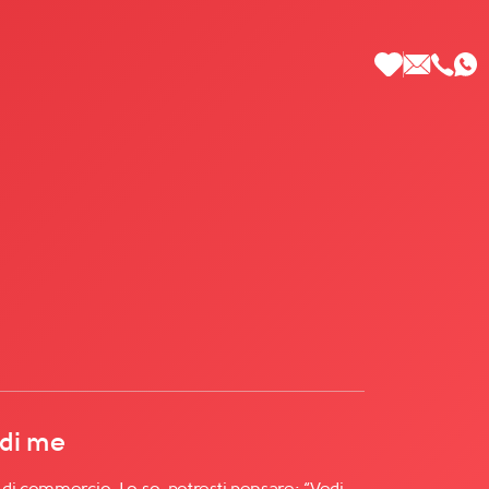
 di Più
 di me
di commercio. Lo so, potresti pensare: “Vedi