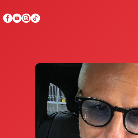
Scopri Club di Più
Le testimonianze Club 
La fondatrice Valeria Pi