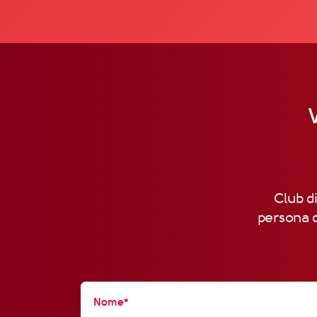
V
Club di
persona d