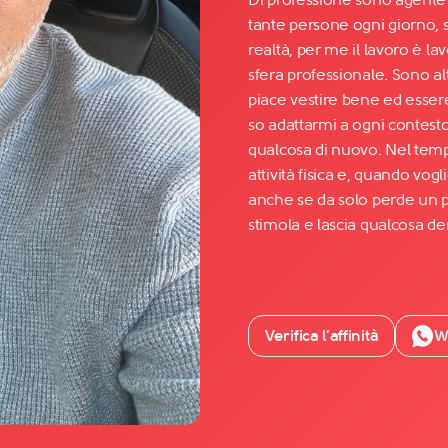
tante persone ogni giorno, 
realtà, per me il lavoro è l
Facebook
sfera professionale. Sono alt
YouTube
piace vestire bene ed esser
so adattarmi a ogni contest
Instagram
qualcosa di nuovo. Nel temp
TikTok
attività fisica e, quando vo
anche se da solo perde un po
stimola e lascia qualcosa den
Verifica l’affinità
W