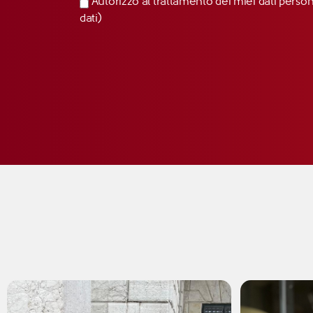
Autorizzo al trattamento dei miei dati perso
dati)