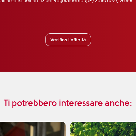
nali ai sensi dell’art. 13 del Regolamento (UE) 2016/679 (“GDP
Verifica l'affinità
Ti potrebbero interessare anche: