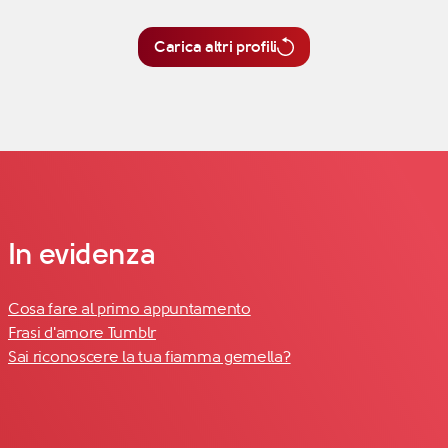
Carica altri profili
In evidenza
Cosa fare al primo appuntamento
Frasi d'amore Tumblr
Sai riconoscere la tua fiamma gemella?