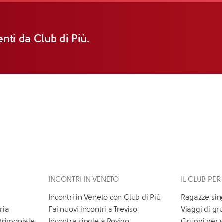
nti da Club di Più.
INCONTRI IN VENETO
IL CLUB PER
Incontri in Veneto con Club di Più
Ragazze sin
ria
Fai nuovi incontri a Treviso
Viaggi di gr
atrimoniale
Incontra single a Rovigo
Gruppi per 