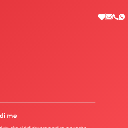
 di Più
 di me
iato, che si definisce romantico ma anche