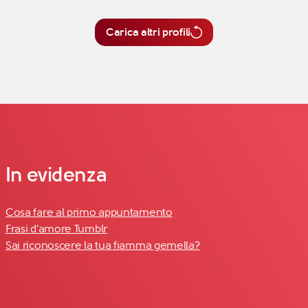
Carica altri profili
In evidenza
Cosa fare al primo appuntamento
Frasi d'amore Tumblr
Sai riconoscere la tua fiamma gemella?