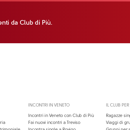
nti da Club di Più.
INCONTRI IN VENETO
IL CLUB PER
Incontri in Veneto con Club di Più
Ragazze sin
ria
Fai nuovi incontri a Treviso
Viaggi di gr
atrimoniale
Incontra single a Rovigo
Gruppi per 