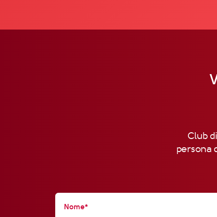
V
Club di
persona d