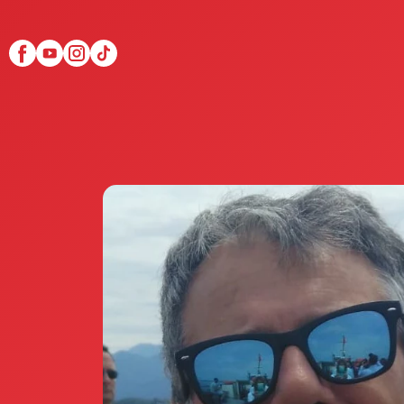
Scopri Club di Più
Le testimonianze Club 
La fondatrice Valeria Pi