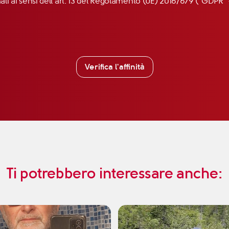
nali ai sensi dell’art. 13 del Regolamento (UE) 2016/679 (“GDP
Verifica l'affinità
Ti potrebbero interessare anche: