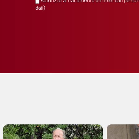
Autorizzo al trattamento dei miei dati perso
dati)