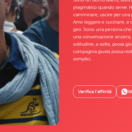
pragmatico quando serve. Ho
camminare, uscire per una 
Facebook
Amo leggere e cucinare, e 
YouTube
giro. Sono una persona che
una conversazione sincera, 
Instagram
solitudine, a volte, possa g
TikTok
compagnia giusta possa resti
semplici.
Verifica l’affinità
W