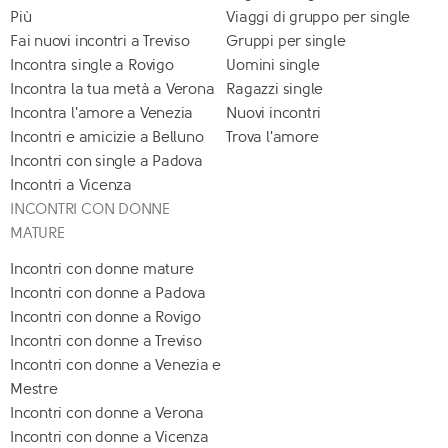
Più
Viaggi di gruppo per single
Fai nuovi incontri a Treviso
Gruppi per single
Incontra single a Rovigo
Uomini single
Incontra la tua metà a Verona
Ragazzi single
Incontra l'amore a Venezia
Nuovi incontri
Incontri e amicizie a Belluno
Trova l'amore
Incontri con single a Padova
Incontri a Vicenza
INCONTRI CON DONNE
MATURE
Incontri con donne mature
Incontri con donne a Padova
Incontri con donne a Rovigo
Incontri con donne a Treviso
Incontri con donne a Venezia e
Mestre
Incontri con donne a Verona
Incontri con donne a Vicenza