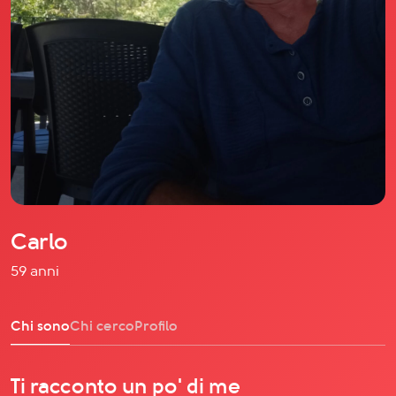
Il libro Donna di Cuori
Quanto costa Club di Più
Love Academy
Domande Frequenti
Impegno Sociale
Le nostre sedi
Facebook
YouTube
Instagram
Carlo
TikTok
59 anni
Chi sono
Chi cerco
Profilo
Ti racconto un po' di me