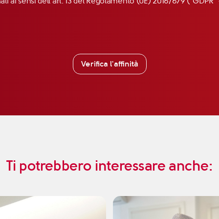
nali ai sensi dell’art. 13 del Regolamento (UE) 2016/679 (“GDP
Verifica l'affinità
Ti potrebbero interessare anche: