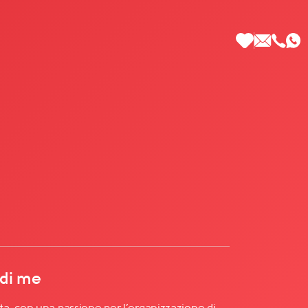
 di Più
 di me
a, con una passione per l’organizzazione di