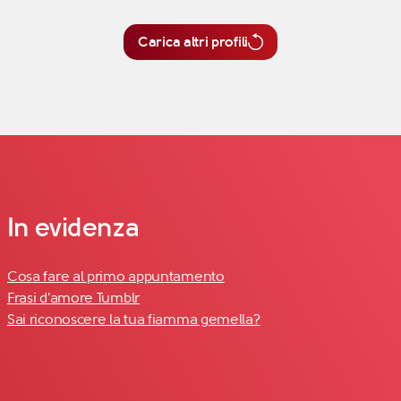
Carica altri profili
In evidenza
Cosa fare al primo appuntamento
Frasi d'amore Tumblr
Sai riconoscere la tua fiamma gemella?