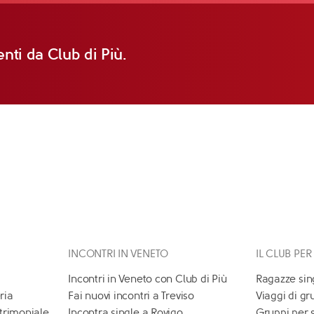
nti da Club di Più.
INCONTRI IN VENETO
IL CLUB PER
Incontri in Veneto con Club di Più
Ragazze sin
ria
Fai nuovi incontri a Treviso
Viaggi di gr
atrimoniale
Incontra single a Rovigo
Gruppi per 