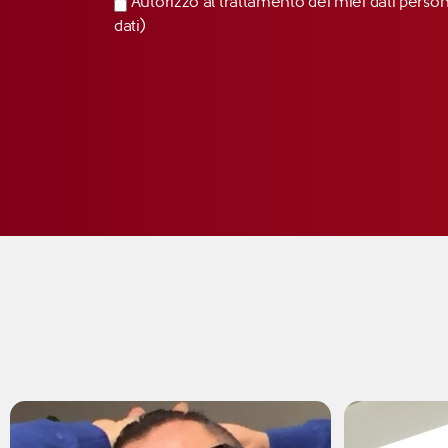
Autorizzo al trattamento dei miei dati perso
dati)