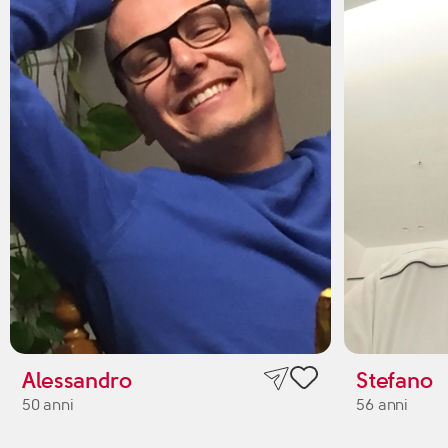
Alessandro
Stefano
50 anni
56 anni