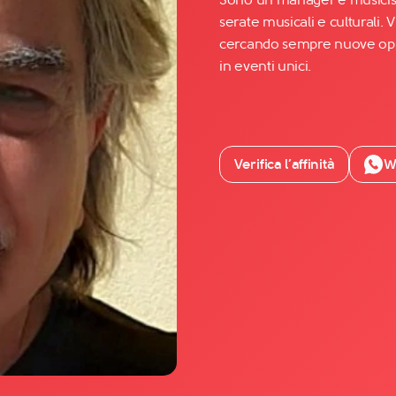
serate musicali e culturali. 
cercando sempre nuove oppo
Facebook
in eventi unici.
YouTube
Instagram
TikTok
Verifica l’affinità
W