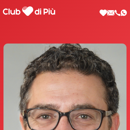
Scopri Club di Più
Le testimonianze Club di Più
La fondatrice Valeria Pilla
Annunci Donne
Agenzia matrimoniale Club di Più
Love Notebook