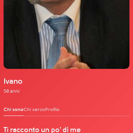
Il libro Donna di Cuori
Quanto costa Club di Più
Love Academy
Domande Frequenti
Impegno Sociale
Le nostre sedi
Facebook
YouTube
Instagram
Ivano
TikTok
58 anni
Chi sono
Chi cerco
Profilo
Ti racconto un po' di me