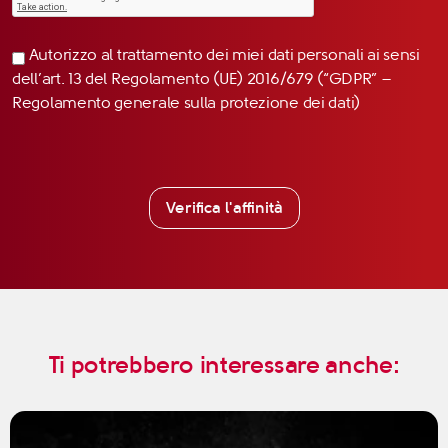
Autorizzo al trattamento dei miei dati personali ai sensi
dell’art. 13 del Regolamento (UE) 2016/679 (“GDPR” –
Regolamento generale sulla protezione dei dati)
Verifica l'affinità
Ti potrebbero interessare anche: