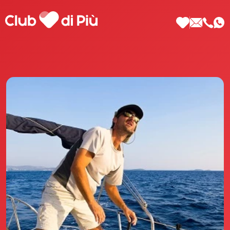
Scopri Club di Più
Le testimonianze Club di Più
La fondatrice Valeria Pilla
Annunci Donne
Agenzia matrimoniale Club di Più
Love Notebook