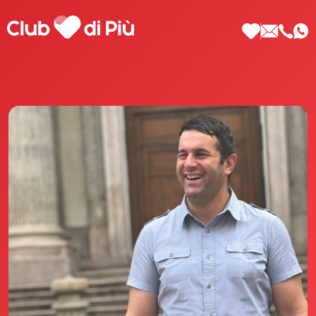
Scopri Club di Più
Le testimonianze Club di Più
La fondatrice Valeria Pilla
Annunci Donne
Agenzia matrimoniale Club di Più
Love Notebook