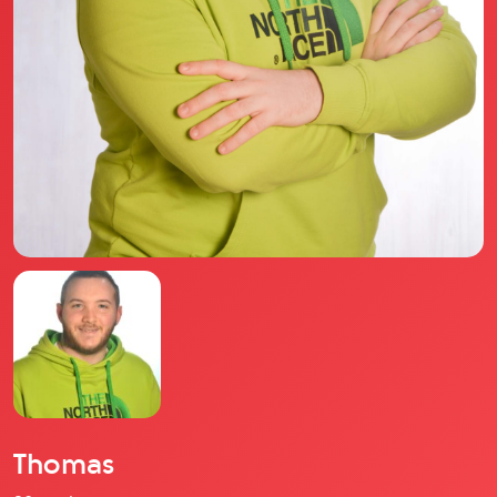
Il libro Donna di Cuori
Quanto costa Club di Più
Love Academy
Domande Frequenti
Impegno Sociale
Le nostre sedi
Facebook
YouTube
Instagram
TikTok
Thomas