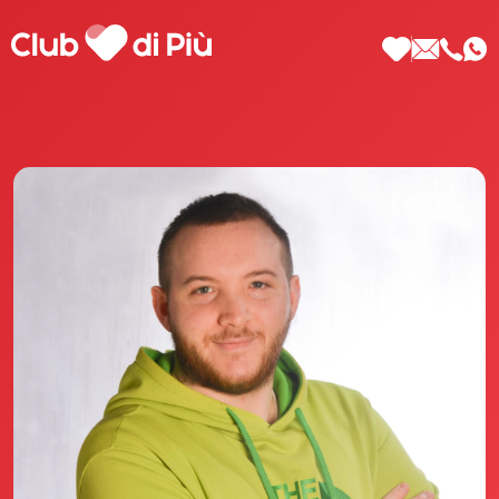
Scopri Club di Più
Le testimonianze Club di Più
La fondatrice Valeria Pilla
Annunci Donne
Agenzia matrimoniale Club di Più
Love Notebook