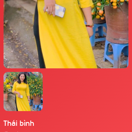
Il libro Donna di Cuori
Quanto costa Club di Più
Love Academy
Domande Frequenti
Impegno Sociale
Le nostre sedi
Facebook
YouTube
Instagram
TikTok
Thái bình