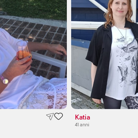
Katia
41 anni