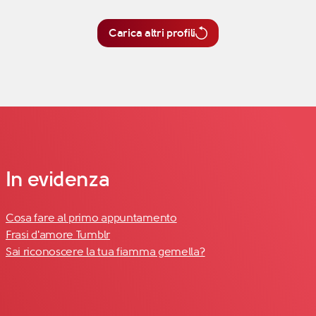
Carica altri profili
In evidenza
Cosa fare al primo appuntamento
Frasi d'amore Tumblr
Sai riconoscere la tua fiamma gemella?