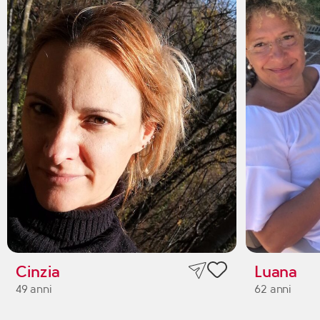
Cinzia
Luana
49 anni
62 anni