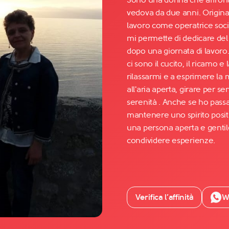
vedova da due anni. Originar
lavoro come operatrice socio-
Facebook
mi permette di dedicare del
YouTube
dopo una giornata di lavoro.
ci sono il cucito, il ricamo e
Instagram
rilassarmi e a esprimere la
TikTok
all'aria aperta, girare per s
serenità . Anche se ho passa
mantenere uno spirito positi
una persona aperta e genti
condividere esperienze.
Verifica l’affinità
W