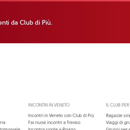
nti da Club di Più.
INCONTRI IN VENETO
IL CLUB PER
Incontri in Veneto con Club di Più
Ragazze sin
ria
Fai nuovi incontri a Treviso
Viaggi di gr
atrimoniale
Incontra single a Rovigo
Gruppi per 