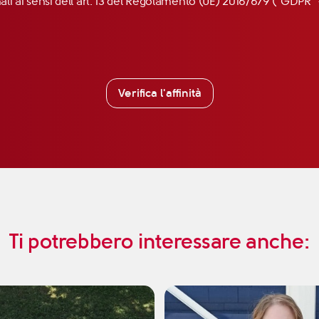
nali ai sensi dell’art. 13 del Regolamento (UE) 2016/679 (“GDP
Verifica l'affinità
Ti potrebbero interessare anche: