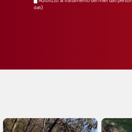
Autorizzo al trattamento dei miei dati perso
dati)