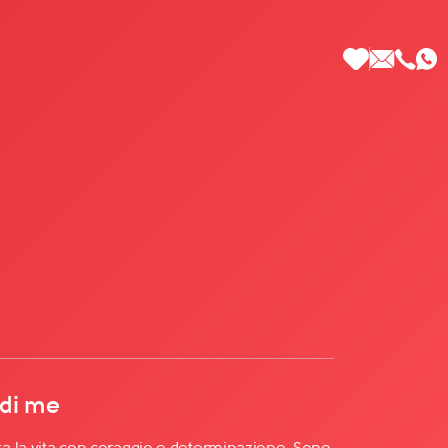
 di Più
 di me
a la vita con coraggio e determinazione. Sono