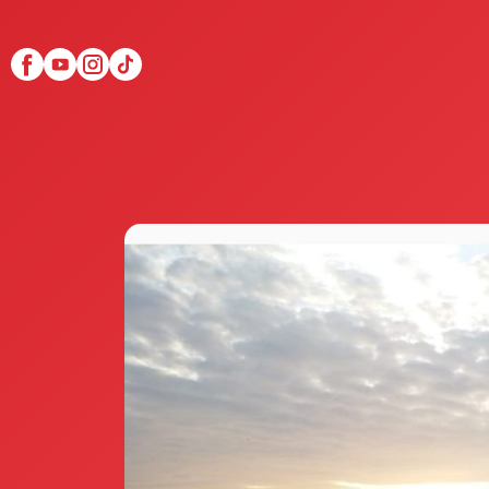
Scopri Club di Più
Le testimonianze Club 
La fondatrice Valeria Pi