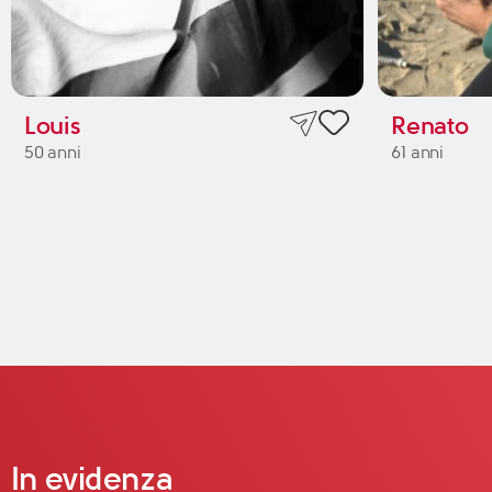
Louis
Renato
50 anni
61 anni
In evidenza