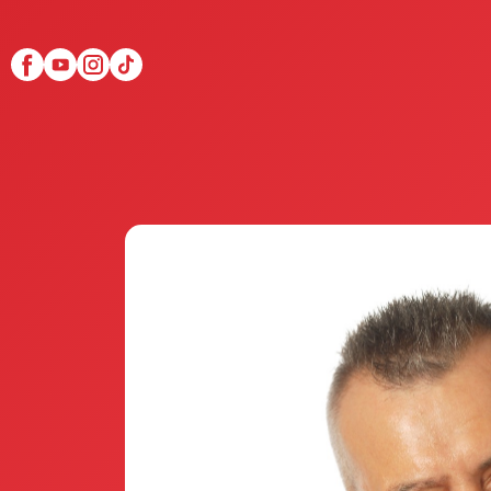
Scopri Club di Più
Le testimonianze Club 
La fondatrice Valeria Pi