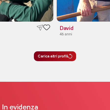
David
46 anni
Carica altri profili
In evidenza