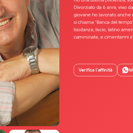
Divorziato da 6 anni, vivo 
giovane ho lavorato anche al
Facebook
si chiama "Banca del tempo" 
YouTube
biodanza, liscio, latino ameri
camminate, e cimentarmi in
Instagram
TikTok
Verifica l’affinità
W