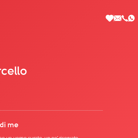
rcello
 di Più
 di me
o un uomo curato, un po' riservato.